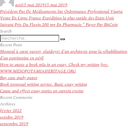
le
acti
15 mai 2019
15 mai 2019
Navigation
Article
Précédent
Pas De Médicaments Sur Ordonnance Professional Viagra
de
précédent :
Vente En Ligne France Expédition la plus rapide des Etats-Unis
l’article
Article
Suivant
Prix Du Floxin 200 mg En Pharmacie * Payer Par BitCoin
suivant :
Search
Recherche
Recherche
pour
Recent Posts
:
Mossoul à cœur ouvert, plaidoyer d’un architecte pour la réhabilitation
d’un patrimoine en péril
How to quote a book mla in an essay. Check my writing free.
WWW.MESOPOTAMIAHERITAGE.ORG
Buy case study paper
Book proposal writing service. Basic essay writing
Cause and effect essay topics on current events
Recent Comments
Archives
février 2022
octobre 2019
septembre 2019