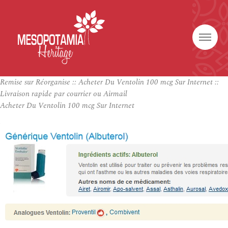
Remise sur Réorganise :: Acheter Du Ventolin 100 mcg Sur Internet ::
Livraison rapide par courrier ou Airmail
Acheter Du Ventolin 100 mcg Sur Internet