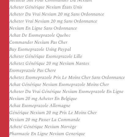
Meilleur Site Pour Commander Du Nexium
Acheter Générique Nexium États Unis
Acheter Du Vrai Nexium 20 mg Sans Ordonnance
Acheter Vrai Nexium 20 mg Sans Ordonnance
Nexium En Ligne Sans Ordonnance
Achat De Esomeprazole Quebec
Commander Nexium Pas Cher
Buy Esomeprazole Using Paypal
Acheter Générique Esomeprazole Lille
Achetez Générique 20 mg Nexium Nantes
Esomeprazole Pas Chere
Achetez Esomeprazole Prix Le Moins Cher Sans Ordonnance
Achat Générique Nexium Esomeprazole Moins Cher
Acheter Du Vrai Générique Nexium Esomeprazole En Ligne
Nexium 20 mg Acheter En Belgique
Achat Esomeprazole Allemagne
Générique Nexium 20 mg Prix Le Moins Cher
Nexium 20 mg Passer La Commande
Acheté Générique Nexium Norvège
Pharmacie En Ligne Nexium Generique