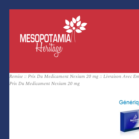
Remise :: Prix Du Medicament Nexium 20 mg :: Livraison Avec Em
Prix Du Medicament Nexium 20 mg