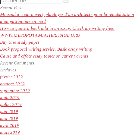
Recherche
pour
Recent Posts
:
Mossoul à cœur ouvert, plaidoyer d’un architecte pour la réhabilitation
d’un patrimoine en péril
How to quote a book mla in an essay. Check my writing free.
WWW.MESOPOTAMIAHERITAGE.ORG
Buy case study paper
Book proposal writing service. Basic essay writing
Cause and effect essay topics on current events
Recent Comments
Archives
février 2022
octobre 2019
septembre 2019
août 2019
juillet 2019
juin 2019
mai 2019
avril 2019
mars 2019