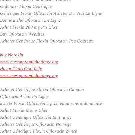
Ordonner Floxin Générique
Générique Floxin Ofloxacin Acheter Du Vrai En Ligne
Bon Marché Ofloxacin En Ligne
Achat Floxin 200 mg Pas Cher
Buy Ofloxacin Websites
Acheter Générique Floxin Ofloxacin Peu Coûteux
buy Noroxin
www.mesopotamiaheritage.org
cheap Cialis Oral Jelly
www.mesopotamiaheritage.org
Acheter Générique Floxin Ofloxacin Canada
Ofloxacin Achat En Ligne
acheté Floxin Ofloxacin à prix réduit sans ordonnance
Achat Floxin Moins Cher
Achat Generique Ofloxacin En France
Acheter Générique Ofloxacin Norvège
Achat Générique Floxin Ofloxacin Zürich