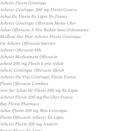
Acheter Floxin Générique
Achetez Générique 200 mg Floxin Genève
Achat De Floxin En Ligne En France
Achetez Générique Ofloxacin Moins Cher
Achat Ofloxacin À Prix Réduit Sans Ordonnance
Meilleur Site Pour Acheter Floxin Générique
Ou Acheter Ofloxacin Internet
Acheter Ofloxacin 48h
Acheter Medicament Ofloxacin
acheté 200 mg Floxin à prix réduit
Acheté Générique Ofloxacin Zürich
Acheter Du Vrai Générique Floxin France
Floxin Ofloxacin Combien
Avis Sur Achat De Floxin 200 mg En Ligne
Acheter Floxin 200 mg Pas Cher France
Buy Floxin Pharmacy
Achat Floxin 200 mg Non Generique
Floxin Ofloxacin Achetez En Ligne
Acheter Floxin 200 mg Andorre
Forum Floxin En Ligne