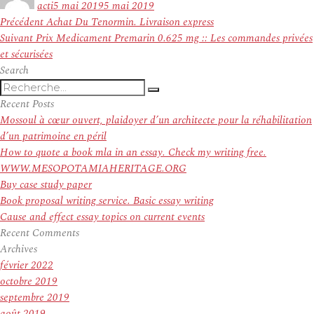
acti
5 mai 2019
5 mai 2019
Navigation
Article
Précédent
Achat Du Tenormin. Livraison express
de
Article
précédent :
Suivant
Prix Medicament Premarin 0.625 mg :: Les commandes privées
l’article
suivant :
et sécurisées
Search
Recherche
Recherche
pour
Recent Posts
:
Mossoul à cœur ouvert, plaidoyer d’un architecte pour la réhabilitation
d’un patrimoine en péril
How to quote a book mla in an essay. Check my writing free.
WWW.MESOPOTAMIAHERITAGE.ORG
Buy case study paper
Book proposal writing service. Basic essay writing
Cause and effect essay topics on current events
Recent Comments
Archives
février 2022
octobre 2019
septembre 2019
août 2019