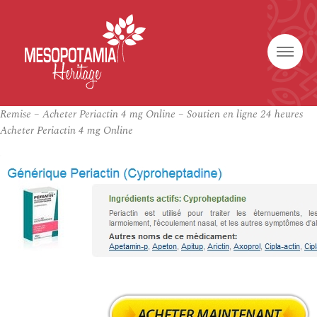
Remise – Acheter Periactin 4 mg Online – Soutien en ligne 24 heures
Acheter Periactin 4 mg Online