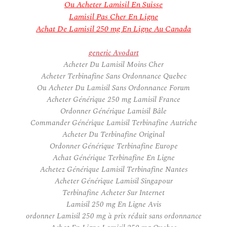
Ou Acheter Lamisil En Suisse
Lamisil Pas Cher En Ligne
Achat De Lamisil 250 mg En Ligne Au Canada
generic Avodart
Acheter Du Lamisil Moins Cher
Acheter Terbinafine Sans Ordonnance Quebec
Ou Acheter Du Lamisil Sans Ordonnance Forum
Acheter Générique 250 mg Lamisil France
Ordonner Générique Lamisil Bâle
Commander Générique Lamisil Terbinafine Autriche
Acheter Du Terbinafine Original
Ordonner Générique Terbinafine Europe
Achat Générique Terbinafine En Ligne
Achetez Générique Lamisil Terbinafine Nantes
Acheter Générique Lamisil Singapour
Terbinafine Acheter Sur Internet
Lamisil 250 mg En Ligne Avis
ordonner Lamisil 250 mg à prix réduit sans ordonnance