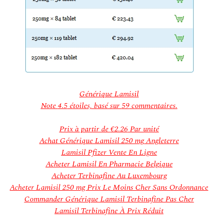
ation d’un patrimoine en péril
ree. WWW.MESOPOTAMIAHERITAGE.ORG
Générique Lamisil
Note
4.5
étoiles, basé sur
59
commentaires.
Prix à partir de
€2.26
Par unité
Achat Générique Lamisil 250 mg Angleterre
Lamisil Pfizer Vente En Ligne
Acheter Lamisil En Pharmacie Belgique
Acheter Terbinafine Au Luxembourg
Acheter Lamisil 250 mg Prix Le Moins Cher Sans Ordonnance
Commander Générique Lamisil Terbinafine Pas Cher
Lamisil Terbinafine À Prix Réduit