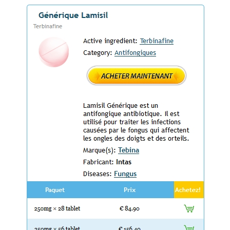
bles
igne Au Quebec – Expédition trackable
rugstore Pas Cher