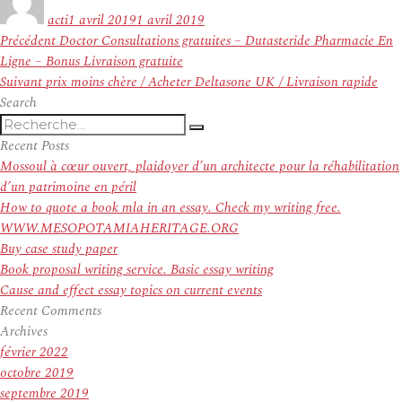
le
acti
1 avril 2019
1 avril 2019
Navigation
Article
Précédent
Doctor Consultations gratuites – Dutasteride Pharmacie En
de
précédent :
Ligne – Bonus Livraison gratuite
l’article
Article
Suivant
prix moins chère / Acheter Deltasone UK / Livraison rapide
suivant :
Search
Recherche
Recherche
pour
Recent Posts
:
Mossoul à cœur ouvert, plaidoyer d’un architecte pour la réhabilitation
d’un patrimoine en péril
How to quote a book mla in an essay. Check my writing free.
WWW.MESOPOTAMIAHERITAGE.ORG
Buy case study paper
Book proposal writing service. Basic essay writing
Cause and effect essay topics on current events
Recent Comments
Archives
février 2022
octobre 2019
septembre 2019