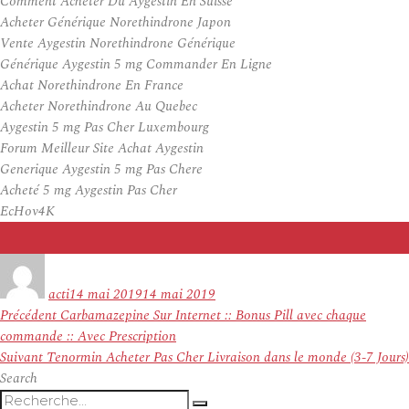
Comment Acheter Du Aygestin En Suisse
Acheter Générique Norethindrone Japon
Vente Aygestin Norethindrone Générique
Générique Aygestin 5 mg Commander En Ligne
Achat Norethindrone En France
Acheter Norethindrone Au Quebec
Aygestin 5 mg Pas Cher Luxembourg
Forum Meilleur Site Achat Aygestin
Generique Aygestin 5 mg Pas Chere
Acheté 5 mg Aygestin Pas Cher
EcHov4K
Auteur
Publié
le
acti
14 mai 2019
14 mai 2019
Navigation
Article
Précédent
Carbamazepine Sur Internet :: Bonus Pill avec chaque
de
précédent :
commande :: Avec Prescription
l’article
Article
Suivant
Tenormin Acheter Pas Cher Livraison dans le monde (3-7 Jours)
suivant :
Search
Recherche