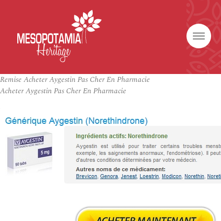
Remise Acheter Aygestin Pas Cher En Pharmacie
Acheter Aygestin Pas Cher En Pharmacie