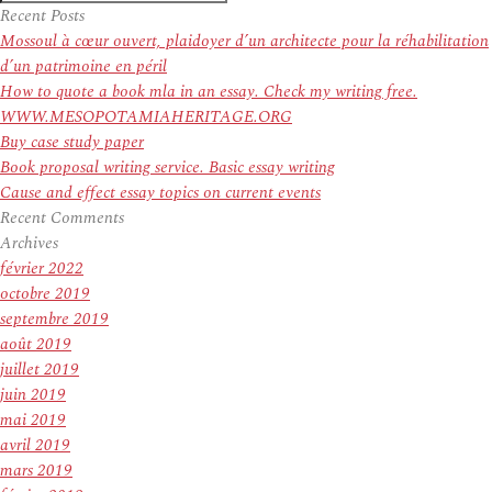
Recherche
pour
Recent Posts
:
Mossoul à cœur ouvert, plaidoyer d’un architecte pour la réhabilitation
d’un patrimoine en péril
How to quote a book mla in an essay. Check my writing free.
WWW.MESOPOTAMIAHERITAGE.ORG
Buy case study paper
Book proposal writing service. Basic essay writing
Cause and effect essay topics on current events
Recent Comments
Archives
février 2022
octobre 2019
septembre 2019
août 2019
juillet 2019
juin 2019
mai 2019
avril 2019
mars 2019