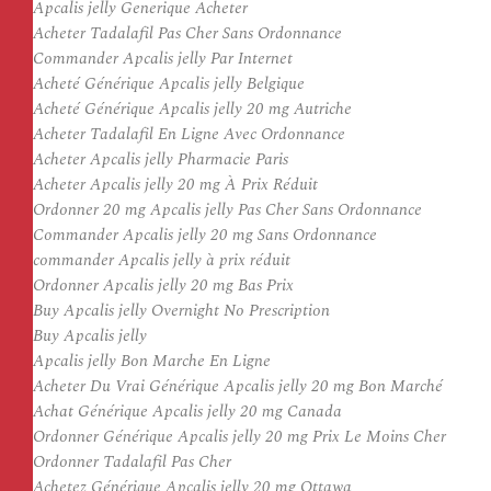
Apcalis jelly Generique Acheter
Acheter Tadalafil Pas Cher Sans Ordonnance
Commander Apcalis jelly Par Internet
Acheté Générique Apcalis jelly Belgique
Acheté Générique Apcalis jelly 20 mg Autriche
Acheter Tadalafil En Ligne Avec Ordonnance
Acheter Apcalis jelly Pharmacie Paris
Acheter Apcalis jelly 20 mg À Prix Réduit
Ordonner 20 mg Apcalis jelly Pas Cher Sans Ordonnance
Commander Apcalis jelly 20 mg Sans Ordonnance
commander Apcalis jelly à prix réduit
Ordonner Apcalis jelly 20 mg Bas Prix
Buy Apcalis jelly Overnight No Prescription
Buy Apcalis jelly
Apcalis jelly Bon Marche En Ligne
Acheter Du Vrai Générique Apcalis jelly 20 mg Bon Marché
Achat Générique Apcalis jelly 20 mg Canada
Ordonner Générique Apcalis jelly 20 mg Prix Le Moins Cher
Ordonner Tadalafil Pas Cher
Achetez Générique Apcalis jelly 20 mg Ottawa