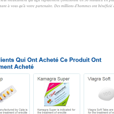
du seul médicament qui agit rapidement (fonctionne en 30 minutes) en plus
nt à vous qu’à votre partenaire. Des millions d’hommes ont bénéficié des