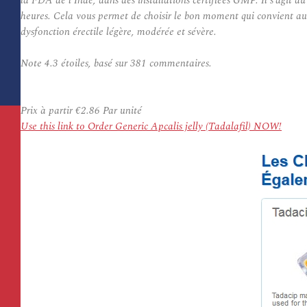
la FDA de l’Inde, dans des installations certifiées GMP. Il s’agit 
heures. Cela vous permet de choisir le bon moment qui convient auta
dysfonction érectile légère, modérée et sévère.
Note
4.3
étoiles, basé sur
381
commentaires.
Prix à partir
€2.86
Par unité
Use this link to Order Generic Apcalis jelly (Tadalafil) NOW!