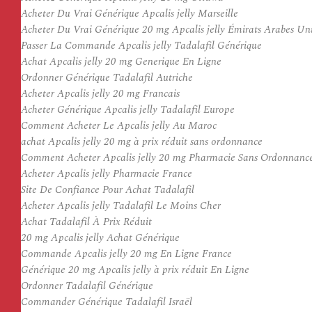
Acheter Du Vrai Générique Apcalis jelly Marseille
Acheter Du Vrai Générique 20 mg Apcalis jelly Émirats Arabes Un
Passer La Commande Apcalis jelly Tadalafil Générique
Achat Apcalis jelly 20 mg Generique En Ligne
Ordonner Générique Tadalafil Autriche
Acheter Apcalis jelly 20 mg Francais
Acheter Générique Apcalis jelly Tadalafil Europe
Comment Acheter Le Apcalis jelly Au Maroc
achat Apcalis jelly 20 mg à prix réduit sans ordonnance
Comment Acheter Apcalis jelly 20 mg Pharmacie Sans Ordonnanc
Acheter Apcalis jelly Pharmacie France
Site De Confiance Pour Achat Tadalafil
Acheter Apcalis jelly Tadalafil Le Moins Cher
Achat Tadalafil À Prix Réduit
20 mg Apcalis jelly Achat Générique
Commande Apcalis jelly 20 mg En Ligne France
Générique 20 mg Apcalis jelly à prix réduit En Ligne
Ordonner Tadalafil Générique
Commander Générique Tadalafil Israël