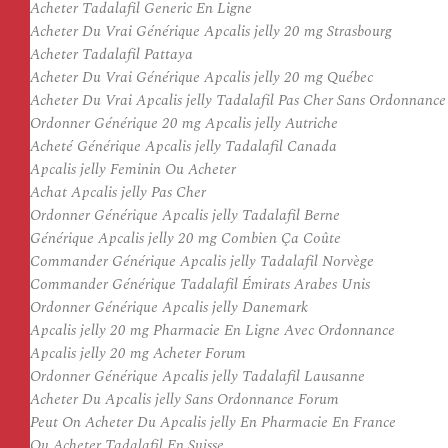
Acheter Tadalafil Generic En Ligne
Acheter Du Vrai Générique Apcalis jelly 20 mg Strasbourg
Acheter Tadalafil Pattaya
Acheter Du Vrai Générique Apcalis jelly 20 mg Québec
Acheter Du Vrai Apcalis jelly Tadalafil Pas Cher Sans Ordonnance
Ordonner Générique 20 mg Apcalis jelly Autriche
Acheté Générique Apcalis jelly Tadalafil Canada
Apcalis jelly Feminin Ou Acheter
Achat Apcalis jelly Pas Cher
Ordonner Générique Apcalis jelly Tadalafil Berne
Générique Apcalis jelly 20 mg Combien Ça Coûte
Commander Générique Apcalis jelly Tadalafil Norvège
Commander Générique Tadalafil Émirats Arabes Unis
Ordonner Générique Apcalis jelly Danemark
Apcalis jelly 20 mg Pharmacie En Ligne Avec Ordonnance
Apcalis jelly 20 mg Acheter Forum
Ordonner Générique Apcalis jelly Tadalafil Lausanne
Acheter Du Apcalis jelly Sans Ordonnance Forum
Peut On Acheter Du Apcalis jelly En Pharmacie En France
Ou Acheter Tadalafil En Suisse