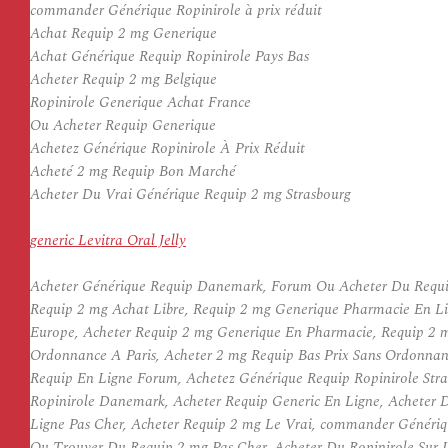
commander Générique Ropinirole à prix réduit
Achat Requip 2 mg Generique
Achat Générique Requip Ropinirole Pays Bas
Acheter Requip 2 mg Belgique
Ropinirole Generique Achat France
Ou Acheter Requip Generique
Achetez Générique Ropinirole À Prix Réduit
Acheté 2 mg Requip Bon Marché
Acheter Du Vrai Générique Requip 2 mg Strasbourg
generic Levitra Oral Jelly
Acheter Générique Requip Danemark, Forum Ou Acheter Du Requi
Requip 2 mg Achat Libre, Requip 2 mg Generique Pharmacie En Li
Europe, Acheter Requip 2 mg Generique En Pharmacie, Requip 2 m
Ordonnance A Paris, Acheter 2 mg Requip Bas Prix Sans Ordonnan
Requip En Ligne Forum, Achetez Générique Requip Ropinirole Str
Ropinirole Danemark, Acheter Requip Generic En Ligne, Acheter D
Ligne Pas Cher, Acheter Requip 2 mg Le Vrai, commander Génériqu
Ou Trouver Du Requip 2 mg Pas Cher, Acheter Du Ropinirole Sur 