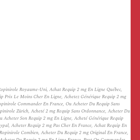
opinirole Royaume-Uni, Achat Requip 2 mg En Ligne Québec,
ip Prix Le Moins Cher En Ligne, Achetez Générique Requip 2 mg
 Ropinirole Commander En France, Ou Acheter Du Requip Sans
pinirole Zürich, Acheté 2 mg Requip Sans Ordonnance, Acheter Du
u Acheter Son Requip 2 mg En Ligne, Acheté Générique Requip
aypal, Acheter Requip 2 mg Pas Cher En France, Achat Requip En
 Ropinirole Combien, Acheter Du Requip 2 mg Original En France,
e, Acheter Du Requip 2 mg En Ligne France, Peut On Commander