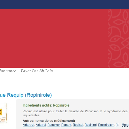
rdonnance – Payer Par BitCoin