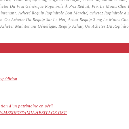
heter Du Vrai Générique Ropinirole À Prix Réduit, Prix Le Moins Cher
tenant, Acheté Requip Ropinirole Bon Marché, achetez Ropinirole à p
ix, Ou Acheter Du Requip Sur Le Net, Achat Requip 2 mg Le Moins Cher,
cheter Maintenant Générique, Requip Achat, Ou Acheter Du Ropinirol
e
Expédition
ation d’un patrimoine en péril
ree. WWW.MESOPOTAMIAHERITAGE.ORG