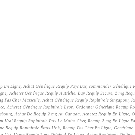
p En Ligne, Achat Générique Requip Pays Bas, commander Générique R
gne, Acheter Générique Requip Autriche, Buy Requip Secure, 2 mg Requ
g Pas Cher Marseille, Achat Générique Requip Ropinirole Singapour,
ce, Achetez Générique Ropinirole Lyon, Ordonner Générique Requip Ro
asbourg, Achat De Requip 2 mg Au Canada, Achetez Requip En Ligne, O
u Vrai Requip Ropinirole Prix Le Moins Cher, Requip 2 mg En Ligne P
e Requip Ropinirole États-Unis, Requip Pas Cher En Ligne, Générique
Le Net, Vente Requip 2 mg Original En Ligne, Achat Ropinirole Onlin