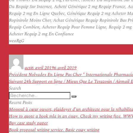
Du Requip Sur Internet, Acheté Générique 2 mg Requip France, Ac
Requip 2 mg En Ligne Quebec, Générique Requip 2 mg Acheter Main
Ropinirole Moins Cher, Achat Générique Requip Ropinirole Bas Pr
Requip Combien, Acheter Requip Pour Femme Ligne, Requip 2 mg A
Acheter Requip 2 mg En Confiance
weoRgG
Auteur
Publié
le
acti
6 avril 2019
6 avril 2019
Navigation
Article
Précédent
Nolvadex En Ligne Pas Cher * Internationale Pharmaci
de
Article
précédent :
Suivant
24h Support en ligne / Mieux Que Le Terazosin / Airmail 
l’article
suivant :
Search
Recherche
Recherche
pour
Recent Posts
:
Mossoul à cœur ouvert, plaidoyer d’un architecte pour la réhabilit
How to quote a book mla in an essay. Check my writing f
Buy case study paper
Book proposal writing service. Basic essay writing