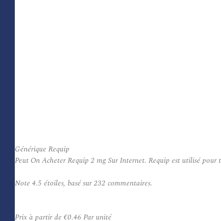
Générique Requip
Peut On Acheter Requip 2 mg Sur Internet. Requip est utilisé pour 
Note
4.5
étoiles, basé sur
232
commentaires.
Prix à partir de
€0.46
Par unité