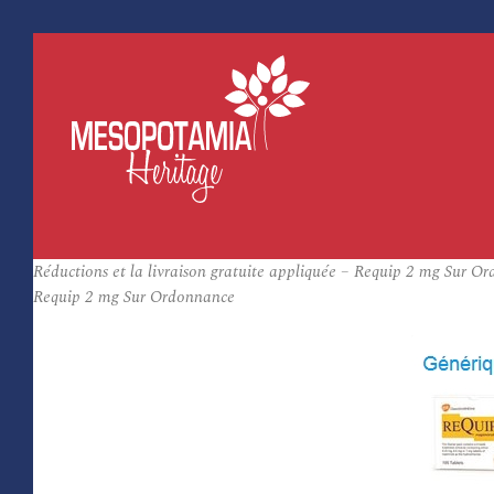
Réductions et la livraison gratuite appliquée – Requip 2 mg Sur O
Requip 2 mg Sur Ordonnance