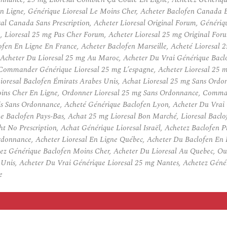
En Ligne, Générique Lioresal Le Moins Cher, Acheter Baclofen Canada E
resal Canada Sans Prescription, Acheter Lioresal Original Forum, Génér
, Lioresal 25 mg Pas Cher Forum, Acheter Lioresal 25 mg Original Foru
lofen En Ligne En France, Acheter Baclofen Marseille, Acheté Lioresal
Acheter Du Lioresal 25 mg Au Maroc, Acheter Du Vrai Générique Bacl
, Commander Générique Lioresal 25 mg L’espagne, Acheter Lioresal 25 
resal Baclofen Émirats Arabes Unis, Achat Lioresal 25 mg Sans Ordon
oins Cher En Ligne, Ordonner Lioresal 25 mg Sans Ordonnance, Command
is Sans Ordonnance, Acheté Générique Baclofen Lyon, Acheter Du Vrai
que Baclofen Pays-Bas, Achat 25 mg Lioresal Bon Marché, Lioresal Ba
ht No Prescription, Achat Générique Lioresal Israël, Achetez Baclofen
donnance, Acheter Lioresal En Ligne Québec, Acheter Du Baclofen En 
ez Générique Baclofen Moins Cher, Acheter Du Lioresal Au Quebec, O
ts Unis, Acheter Du Vrai Générique Lioresal 25 mg Nantes, Achetez Gén
e