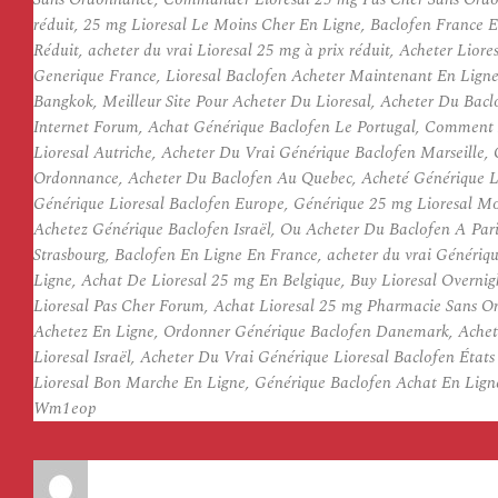
réduit, 25 mg Lioresal Le Moins Cher En Ligne, Baclofen France 
Réduit, acheter du vrai Lioresal 25 mg à prix réduit, Acheter Lio
Generique France, Lioresal Baclofen Acheter Maintenant En Ligne
Bangkok, Meilleur Site Pour Acheter Du Lioresal, Acheter Du Bac
Internet Forum, Achat Générique Baclofen Le Portugal, Comment 
Lioresal Autriche, Acheter Du Vrai Générique Baclofen Marseille
Ordonnance, Acheter Du Baclofen Au Quebec, Acheté Générique Lio
Générique Lioresal Baclofen Europe, Générique 25 mg Lioresal M
Achetez Générique Baclofen Israël, Ou Acheter Du Baclofen A Par
Strasbourg, Baclofen En Ligne En France, acheter du vrai Généri
Ligne, Achat De Lioresal 25 mg En Belgique, Buy Lioresal Overnig
Lioresal Pas Cher Forum, Achat Lioresal 25 mg Pharmacie Sans Or
Achetez En Ligne, Ordonner Générique Baclofen Danemark, Achet
Lioresal Israël, Acheter Du Vrai Générique Lioresal Baclofen Éta
Lioresal Bon Marche En Ligne, Générique Baclofen Achat En Lign
Wm1eop
Auteur
Publié
le