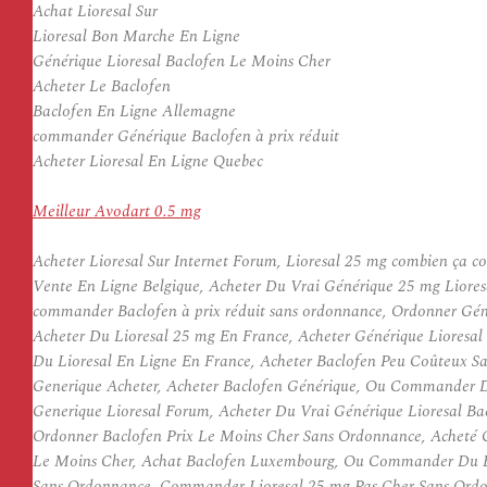
Achat Lioresal Sur
Lioresal Bon Marche En Ligne
Générique Lioresal Baclofen Le Moins Cher
Acheter Le Baclofen
Baclofen En Ligne Allemagne
commander Générique Baclofen à prix réduit
Acheter Lioresal En Ligne Quebec
Meilleur Avodart 0.5 mg
Acheter Lioresal Sur Internet Forum, Lioresal 25 mg combien ça 
Vente En Ligne Belgique, Acheter Du Vrai Générique 25 mg Liores
commander Baclofen à prix réduit sans ordonnance, Ordonner Géné
Acheter Du Lioresal 25 mg En France, Acheter Générique Lioresa
Du Lioresal En Ligne En France, Acheter Baclofen Peu Coûteux Sa
Generique Acheter, Acheter Baclofen Générique, Ou Commander Du 
Generique Lioresal Forum, Acheter Du Vrai Générique Lioresal Bac
Ordonner Baclofen Prix Le Moins Cher Sans Ordonnance, Acheté G
Le Moins Cher, Achat Baclofen Luxembourg, Ou Commander Du Bac
Sans Ordonnance, Commander Lioresal 25 mg Pas Cher Sans Ordon