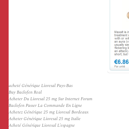
acheté Générique Lioresal Pays-Bas
Buy Baclofen Real
Acheter Du Lioresal 25 mg Sur Internet Forum
Baclofen Passer La Commande En Ligne
Achetez Générique 25 mg Lioresal Bordeaux
Acheter Générique Lioresal 25 mg Italie
Acheté Générique Lioresal L’espagne