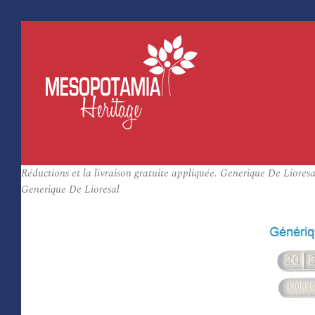
Réductions et la livraison gratuite appliquée. Generique De Lior
Generique De Lioresal