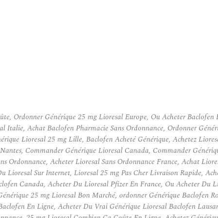
coûte, Ordonner Générique 25 mg Lioresal Europe, Ou Acheter Baclofen 
al Italie, Achat Baclofen Pharmacie Sans Ordonnance, Ordonner Généri
rique Lioresal 25 mg Lille, Baclofen Acheté Générique, Achetez Lior
l Nantes, Commander Générique Lioresal Canada, Commander Générique 
ns Ordonnance, Acheter Lioresal Sans Ordonnance France, Achat Liore
Lioresal Sur Internet, Lioresal 25 mg Pas Cher Livraison Rapide, Ac
lofen Canada, Acheter Du Lioresal Pfizer En France, Ou Acheter Du Li
énérique 25 mg Lioresal Bon Marché, ordonner Générique Baclofen Ro
lofen En Ligne, Acheter Du Vrai Générique Lioresal Baclofen Lausann
nance, 25 mg Lioresal Combien Ça Coûte En Ligne, Achetez Générique 