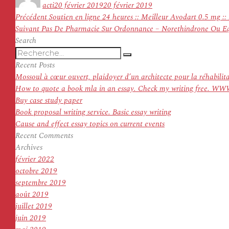
acti
20 février 2019
20 février 2019
Navigation
Article
Précédent
Soutien en ligne 24 heures :: Meilleur Avodart 0.5 mg ::
de
Article
précédent :
Suivant
Pas De Pharmacie Sur Ordonnance – Norethindrone Ou Eq
l’article
suivant :
Search
Recherche
Recherche
pour
Recent Posts
:
Mossoul à cœur ouvert, plaidoyer d’un architecte pour la réhabilit
How to quote a book mla in an essay. Check my writing f
Buy case study paper
Book proposal writing service. Basic essay writing
Cause and effect essay topics on current events
Recent Comments
Archives
février 2022
octobre 2019
septembre 2019
août 2019
juillet 2019
juin 2019