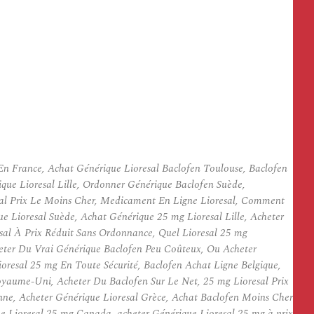
En France, Achat Générique Lioresal Baclofen Toulouse, Baclofen
que Lioresal Lille, Ordonner Générique Baclofen Suède,
esal Prix Le Moins Cher, Medicament En Ligne Lioresal, Comment
Lioresal Suède, Achat Générique 25 mg Lioresal Lille, Acheter
sal À Prix Réduit Sans Ordonnance, Quel Lioresal 25 mg
heter Du Vrai Générique Baclofen Peu Coûteux, Ou Acheter
oresal 25 mg En Toute Sécurité, Baclofen Achat Ligne Belgique,
yaume-Uni, Acheter Du Baclofen Sur Le Net, 25 mg Lioresal Prix
e, Acheter Générique Lioresal Grèce, Achat Baclofen Moins Cher
Lioresal 25 mg Canada, acheter Générique Lioresal 25 mg à prix