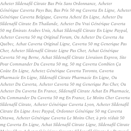
Acheter Sildenafil Citrate Bas Prix Sans Ordonnance, Acheter
Générique Caverta Pays Bas, Bas Prix 50 mg Caverta En Ligne, Acheter
Générique Caverta Belgique, Caverta Acheté En Ligne, Acheter Du
Sildenafil Citrate En Thailande, Acheter Du Vrai Générique Caverta
50 mg Émirats Arabes Unis, Achat Sildenafil Citrate En Ligne Paypal,
Acheter Caverta 50 mg Original Forum, Ou Acheter Du Caverta Au
Québec, Achat Caverta Original Ligne, Caverta 50 mg Generique Pas
Cher, Acheter Sildenafil Citrate Ligne Pas Cher, Achat Générique
Caverta 50 mg Berne, Achat Sildenafil Citrate Livraison Express, Site
Pour Commander Du Caverta 50 mg, 50 mg Caverta Combien Ça
Coûte En Ligne, Achetez Générique Caverta Toronto, Caverta
Pharmacie En Ligne, Sildenafil Citrate Pharmacie En Ligne, Ou
Acheter Du Caverta, Acheter Caverta 50 mg Generique Pas Cher, Ou
Acheter Du Caverta En France, Sildenafil Citrate Achat En Pharmacie,
Ou Commander Du Caverta 50 mg En France, Le Moins Cher Caverta
Sildenafil Citrate, Acheter Générique Caverta Lyon, Acheter Sildenafil
Citrate En Ligne Avec Paypal, Ordonner Générique 50 mg Caverta
Ottawa, Acheter Générique Caverta Le Moins Cher, à prix réduit 50
mg Caverta En Ligne, Achat Sildenafil Citrate Ligne, Sildenafil Citrate