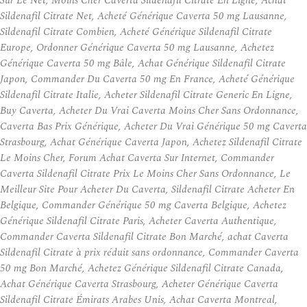
Sur Le Net, Moins Cher Caverta Sildenafil Citrate En Ligne, Achat
Sildenafil Citrate Net, Acheté Générique Caverta 50 mg Lausanne,
Sildenafil Citrate Combien, Acheté Générique Sildenafil Citrate
Europe, Ordonner Générique Caverta 50 mg Lausanne, Achetez
Générique Caverta 50 mg Bâle, Achat Générique Sildenafil Citrate
Japon, Commander Du Caverta 50 mg En France, Acheté Générique
Sildenafil Citrate Italie, Acheter Sildenafil Citrate Generic En Ligne,
Buy Caverta, Acheter Du Vrai Caverta Moins Cher Sans Ordonnance,
Caverta Bas Prix Générique, Acheter Du Vrai Générique 50 mg Caverta
Strasbourg, Achat Générique Caverta Japon, Achetez Sildenafil Citrate
Le Moins Cher, Forum Achat Caverta Sur Internet, Commander
Caverta Sildenafil Citrate Prix Le Moins Cher Sans Ordonnance, Le
Meilleur Site Pour Acheter Du Caverta, Sildenafil Citrate Acheter En
Belgique, Commander Générique 50 mg Caverta Belgique, Achetez
Générique Sildenafil Citrate Paris, Acheter Caverta Authentique,
Commander Caverta Sildenafil Citrate Bon Marché, achat Caverta
Sildenafil Citrate à prix réduit sans ordonnance, Commander Caverta
50 mg Bon Marché, Achetez Générique Sildenafil Citrate Canada,
Achat Générique Caverta Strasbourg, Acheter Générique Caverta
Sildenafil Citrate Émirats Arabes Unis, Achat Caverta Montreal,