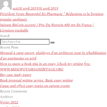
Auteur
Publié
le
acti
18 avril 2019
18 avril 2019
Navigation
Article
Précédent
Vente Bisoprolol En Pharmacie * Réductions et la livraison
de
précédent :
gratuite appliquée
l’article
Article
Suivant
BitCoin accepté / Prix Du Noroxin 400 mg En France /
suivant :
Livraison trackable
Search
Recherche
Recherche
pour
Recent Posts
:
Mossoul à cœur ouvert, plaidoyer d’un architecte pour la réhabilitation
d’un patrimoine en péril
How to quote a book mla in an essay. Check my writing free.
WWW.MESOPOTAMIAHERITAGE.ORG
Buy case study paper
Book proposal writing service. Basic essay writing
Cause and effect essay topics on current events
Recent Comments
Archives
février 2022