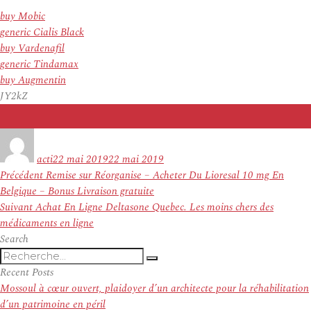
buy Mobic
generic Cialis Black
buy Vardenafil
generic Tindamax
buy Augmentin
JY2kZ
Auteur
Publié
le
acti
22 mai 2019
22 mai 2019
Navigation
Article
Précédent
Remise sur Réorganise – Acheter Du Lioresal 10 mg En
de
précédent :
Belgique – Bonus Livraison gratuite
l’article
Article
Suivant
Achat En Ligne Deltasone Quebec. Les moins chers des
suivant :
médicaments en ligne
Search
Recherche
Recherche
pour
Recent Posts
:
Mossoul à cœur ouvert, plaidoyer d’un architecte pour la réhabilitation
d’un patrimoine en péril