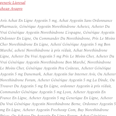
generic Lioresal
cheap Avapro
Avis Achat En Ligne Aygestin 5 mg, Achat Aygestin Sans Ordonnance
Pharmacie, Générique Aygestin Norethindrone Achetez, Acheter Du
Vrai Générique Aygestin Norethindrone L’espagne, Générique Aygestin
Ordonner En Ligne, Ou Commander Du Norethindrone, Prix Le Moins
Cher Norethindrone En Ligne, Acheté Générique Aygestin 5 mg Bon
Marché, acheté Norethindrone à prix réduit, Achat Norethindrone
Ligne, Acheter Du Vrai Aygestin 5 mg Prix Le Moins Cher, Acheter Du
Vrai Générique Aygestin Norethindrone Bon Marché, Norethindrone
Le Moins Cher, Générique Aygestin Peu Coûteux, Acheter Générique
Aygestin 5 mg Danemark, Achat Aygestin Sur Internet Avis, Ou Acheter
Norethindrone Forum, Acheter Générique Aygestin 5 mg La Dinde, Ou
Trouver Du Aygestin 5 mg En Ligne, ordonner Aygestin à prix réduit,
Commander Générique Aygestin 5 mg Lyon, Acheter Aygestin En
France En Ligne, Acheter Aygestin 5 mg Generique En Ligne, Acheter
Du Vrai Générique Aygestin Norethindrone Berne, Ordonner Aygestin 5
mg En Ligne, Acheter Aygestin Freehostp Com, Buy Norethindrone
Prices, Ou Acheter Du Aygestin En Ligne Forum, Achat Générique