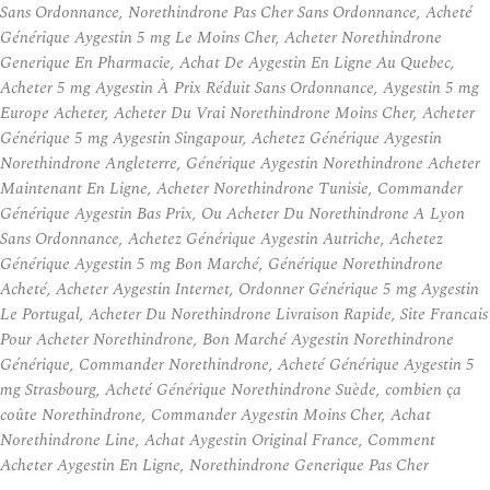
Sans Ordonnance, Norethindrone Pas Cher Sans Ordonnance, Acheté
Générique Aygestin 5 mg Le Moins Cher, Acheter Norethindrone
Generique En Pharmacie, Achat De Aygestin En Ligne Au Quebec,
Acheter 5 mg Aygestin À Prix Réduit Sans Ordonnance, Aygestin 5 mg
Europe Acheter, Acheter Du Vrai Norethindrone Moins Cher, Acheter
Générique 5 mg Aygestin Singapour, Achetez Générique Aygestin
Norethindrone Angleterre, Générique Aygestin Norethindrone Acheter
Maintenant En Ligne, Acheter Norethindrone Tunisie, Commander
Générique Aygestin Bas Prix, Ou Acheter Du Norethindrone A Lyon
Sans Ordonnance, Achetez Générique Aygestin Autriche, Achetez
Générique Aygestin 5 mg Bon Marché, Générique Norethindrone
Acheté, Acheter Aygestin Internet, Ordonner Générique 5 mg Aygestin
Le Portugal, Acheter Du Norethindrone Livraison Rapide, Site Francais
Pour Acheter Norethindrone, Bon Marché Aygestin Norethindrone
Générique, Commander Norethindrone, Acheté Générique Aygestin 5
mg Strasbourg, Acheté Générique Norethindrone Suède, combien ça
coûte Norethindrone, Commander Aygestin Moins Cher, Achat
Norethindrone Line, Achat Aygestin Original France, Comment
Acheter Aygestin En Ligne, Norethindrone Generique Pas Cher