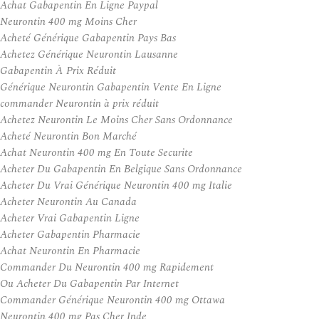
Achat Gabapentin En Ligne Paypal
Neurontin 400 mg Moins Cher
Acheté Générique Gabapentin Pays Bas
Achetez Générique Neurontin Lausanne
Gabapentin À Prix Réduit
Générique Neurontin Gabapentin Vente En Ligne
commander Neurontin à prix réduit
Achetez Neurontin Le Moins Cher Sans Ordonnance
Acheté Neurontin Bon Marché
Achat Neurontin 400 mg En Toute Securite
Acheter Du Gabapentin En Belgique Sans Ordonnance
Acheter Du Vrai Générique Neurontin 400 mg Italie
Acheter Neurontin Au Canada
Acheter Vrai Gabapentin Ligne
Acheter Gabapentin Pharmacie
Achat Neurontin En Pharmacie
Commander Du Neurontin 400 mg Rapidement
Ou Acheter Du Gabapentin Par Internet
Commander Générique Neurontin 400 mg Ottawa
Neurontin 400 mg Pas Cher Inde