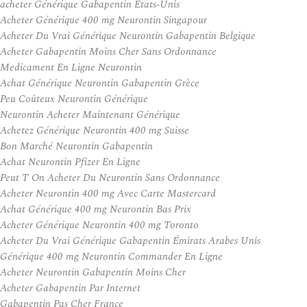
acheter Générique Gabapentin États-Unis
Acheter Générique 400 mg Neurontin Singapour
Acheter Du Vrai Générique Neurontin Gabapentin Belgique
Acheter Gabapentin Moins Cher Sans Ordonnance
Medicament En Ligne Neurontin
Achat Générique Neurontin Gabapentin Grèce
Peu Coûteux Neurontin Générique
Neurontin Acheter Maintenant Générique
Achetez Générique Neurontin 400 mg Suisse
Bon Marché Neurontin Gabapentin
Achat Neurontin Pfizer En Ligne
Peut T On Acheter Du Neurontin Sans Ordonnance
Acheter Neurontin 400 mg Avec Carte Mastercard
Achat Générique 400 mg Neurontin Bas Prix
Acheter Générique Neurontin 400 mg Toronto
Acheter Du Vrai Générique Gabapentin Émirats Arabes Unis
Générique 400 mg Neurontin Commander En Ligne
Acheter Neurontin Gabapentin Moins Cher
Acheter Gabapentin Par Internet
Gabapentin Pas Cher France