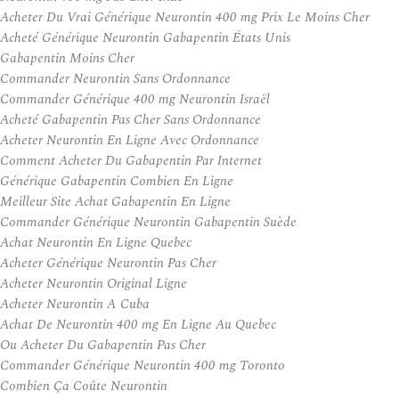
Acheter Du Vrai Générique Neurontin 400 mg Prix Le Moins Cher
Acheté Générique Neurontin Gabapentin États Unis
Gabapentin Moins Cher
Commander Neurontin Sans Ordonnance
Commander Générique 400 mg Neurontin Israël
Acheté Gabapentin Pas Cher Sans Ordonnance
Acheter Neurontin En Ligne Avec Ordonnance
Comment Acheter Du Gabapentin Par Internet
Générique Gabapentin Combien En Ligne
Meilleur Site Achat Gabapentin En Ligne
Commander Générique Neurontin Gabapentin Suède
Achat Neurontin En Ligne Quebec
Acheter Générique Neurontin Pas Cher
Acheter Neurontin Original Ligne
Acheter Neurontin A Cuba
Achat De Neurontin 400 mg En Ligne Au Quebec
Ou Acheter Du Gabapentin Pas Cher
Commander Générique Neurontin 400 mg Toronto
Combien Ça Coûte Neurontin