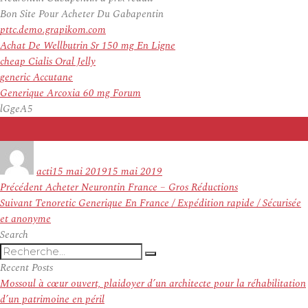
Bon Site Pour Acheter Du Gabapentin
pttc.demo.grapikom.com
Achat De Wellbutrin Sr 150 mg En Ligne
cheap Cialis Oral Jelly
generic Accutane
Generique Arcoxia 60 mg Forum
lGgeA5
Auteur
Publié
le
acti
15 mai 2019
15 mai 2019
Navigation
Article
Précédent
Acheter Neurontin France – Gros Réductions
de
Article
précédent :
Suivant
Tenoretic Generique En France / Expédition rapide / Sécurisée
l’article
suivant :
et anonyme
Search
Recherche
Recherche
pour
Recent Posts
:
Mossoul à cœur ouvert, plaidoyer d’un architecte pour la réhabilitation
d’un patrimoine en péril