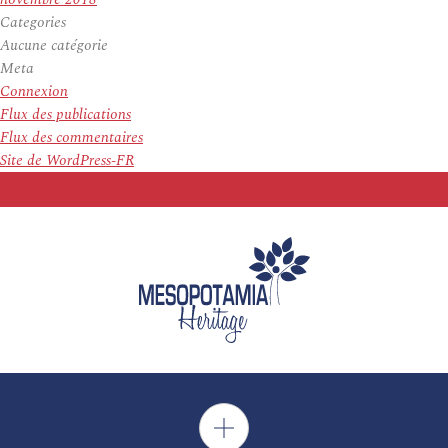
Categories
Aucune catégorie
Meta
Connexion
Flux des publications
Flux des commentaires
Site de WordPress-FR