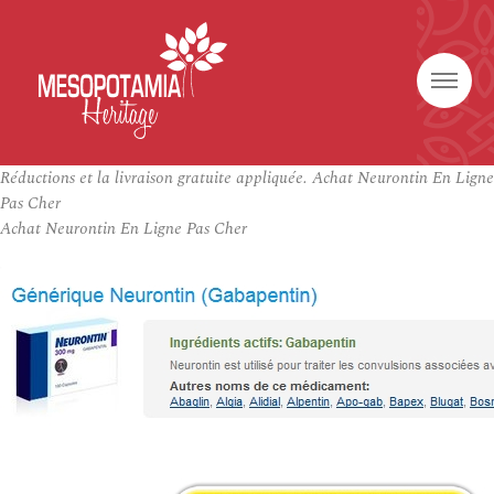
Réductions et la livraison gratuite appliquée. Achat Neurontin En Ligne
Pas Cher
Achat Neurontin En Ligne Pas Cher