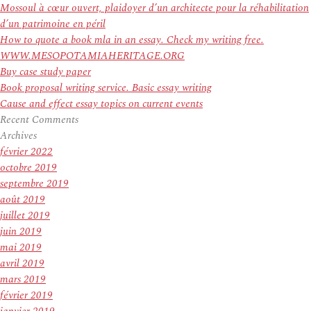
:
Mossoul à cœur ouvert, plaidoyer d’un architecte pour la réhabilitation
d’un patrimoine en péril
How to quote a book mla in an essay. Check my writing free.
WWW.MESOPOTAMIAHERITAGE.ORG
Buy case study paper
Book proposal writing service. Basic essay writing
Cause and effect essay topics on current events
Recent Comments
Archives
février 2022
octobre 2019
septembre 2019
août 2019
juillet 2019
juin 2019
mai 2019
avril 2019
mars 2019
février 2019