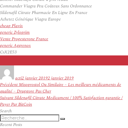
Commander Viagra Peu Coûteux Sans Ordonnance
Sildenafil Citrate Pharmacie En Ligne En France
Achetez Générique Viagra Europe
cheap Plavix
generic Zyloprim
Vente Progesterone France
generic Aggrenox
CsX2E53
Auteur
Publié
le
acti
2 janvier 2019
2 janvier 2019
Navigation
Article
Précédent
Misoprostol Ou Similaire – Les meilleurs médicaments de
de
précédent :
qualité – Drugstore Pas Cher
l’article
Article
Suivant
Sildenafil Citrate Medicament / 100% Satisfaction garantie /
suivant :
Payer Par BitCoin
Search
Recherche
Recherche
pour
Recent Posts