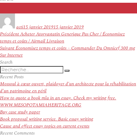
Auteur
Publié
le
acti
15 janvier 2019
15 janvier 2019
Navigation
Article
Précédent
Acheter Atorvastatin Generique Pas Cher / Économisez
de
précédent :
temps et coûts / Airmail Livraison
l’article
Article
Suivant
Économisez temps et coûts – Commander Du Omnicef 300 mg
suivant :
Sur Internet
Search
Recherche
Recherche
pour
Recent Posts
:
Mossoul à cœur ouvert, plaidoyer d’un architecte pour la réhabilitation
d’un patrimoine en péril
How to quote a book mla in an essay. Check my writing free.
WWW.MESOPOTAMIAHERITAGE.ORG
Buy case study paper
Book proposal writing service. Basic essay writing
Cause and effect essay topics on current events
Recent Comments