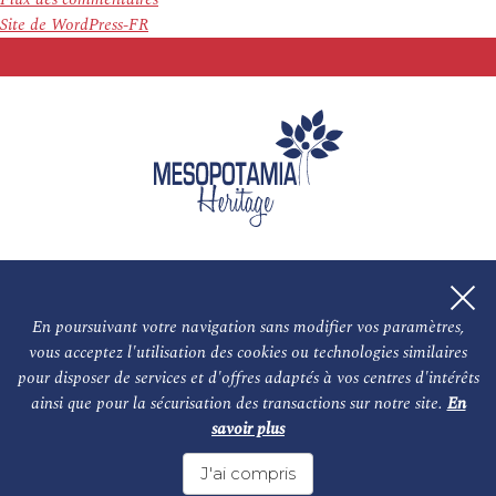
Site de WordPress-FR
En poursuivant votre navigation sans modifier vos paramètres,
vous acceptez l'utilisation des cookies ou technologies similaires
L'association
NOS PARTENAIRES
pour disposer de services et d'offres adaptés à vos centres d'intérêts
ainsi que pour la sécurisation des transactions sur notre site.
En
Le conseil scientifique et nos experts
Les auteurs
savoir plus
Mentions légales
Nous contacter
J'ai compris