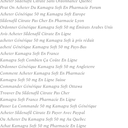
Acheter Sildenafil Citrate Sans Ordonnance Quebec
Peut On Acheter Du Kamagra Soft En Pharmacie Forum
Acheter Générique 50 mg Kamagra Soft Europe
Sildenafil Citrate Pas Cher En Pharmacie Lyon
Ordonner Générique Kamagra Soft 50 mg Émirats Arabes Unis
Avis Acheter Sildenafil Citrate En Ligne
acheter Générique 50 mg Kamagra Soft à prix réduit
acheté Générique Kamagra Soft 50 mg Pays-Bas
Acheter Kamagra Soft En France
Kamagra Soft Combien Ça Coûte En Ligne
Ordonner Générique Kamagra Soft 50 mg Angleterre
Comment Acheter Kamagra Soft En Pharmacie
Kamagra Soft 50 mg En Ligne Suisse
Commander Générique Kamagra Soft Ottawa
Trouver Du Sildenafil Citrate Pas Cher
Kamagra Soft France Pharmacie En Ligne
Passer La Commande 50 mg Kamagra Soft Générique
Acheter Sildenafil Citrate Et Payer Avec Paypal
Ou Acheter Du Kamagra Soft 50 mg Au Quebec
Achat Kamagra Soft 50 mg Pharmacie En Ligne