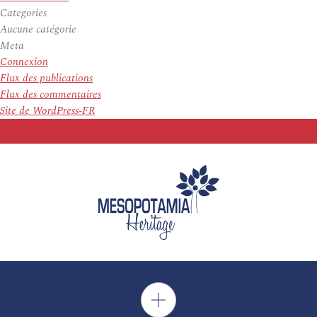
Categories
Aucune catégorie
Meta
Connexion
Flux des publications
Flux des commentaires
Site de WordPress-FR