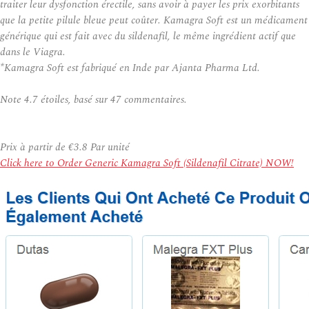
traiter leur dysfonction érectile, sans avoir à payer les prix exorbitants
que la petite pilule bleue peut coûter. Kamagra Soft est un médicament
générique qui est fait avec du sildenafil, le même ingrédient actif que
dans le Viagra.
*Kamagra Soft est fabriqué en Inde par Ajanta Pharma Ltd.
Note
4.7
étoiles, basé sur
47
commentaires.
Prix à partir de
€3.8
Par unité
Click here to Order Generic Kamagra Soft (Sildenafil Citrate) NOW!