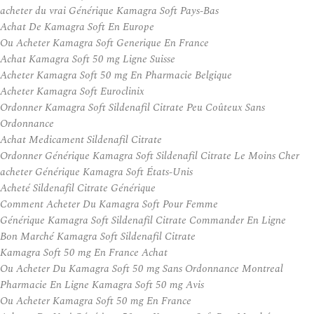
acheter du vrai Générique Kamagra Soft Pays-Bas
Achat De Kamagra Soft En Europe
Ou Acheter Kamagra Soft Generique En France
Achat Kamagra Soft 50 mg Ligne Suisse
Acheter Kamagra Soft 50 mg En Pharmacie Belgique
Acheter Kamagra Soft Euroclinix
Ordonner Kamagra Soft Sildenafil Citrate Peu Coûteux Sans
Ordonnance
Achat Medicament Sildenafil Citrate
Ordonner Générique Kamagra Soft Sildenafil Citrate Le Moins Cher
acheter Générique Kamagra Soft États-Unis
Acheté Sildenafil Citrate Générique
Comment Acheter Du Kamagra Soft Pour Femme
Générique Kamagra Soft Sildenafil Citrate Commander En Ligne
Bon Marché Kamagra Soft Sildenafil Citrate
Kamagra Soft 50 mg En France Achat
Ou Acheter Du Kamagra Soft 50 mg Sans Ordonnance Montreal
Pharmacie En Ligne Kamagra Soft 50 mg Avis
Ou Acheter Kamagra Soft 50 mg En France