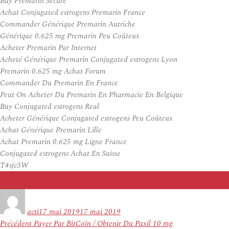
Buy Premarin Secure
Achat Conjugated estrogens Premarin France
Commander Générique Premarin Autriche
Générique 0.625 mg Premarin Peu Coûteux
Acheter Premarin Par Internet
Acheté Générique Premarin Conjugated estrogens Lyon
Premarin 0.625 mg Achat Forum
Commander Du Premarin En France
Peut On Acheter Du Premarin En Pharmacie En Belgique
Buy Conjugated estrogens Real
Acheter Générique Conjugated estrogens Peu Coûteux
Achat Générique Premarin Lille
Achat Premarin 0.625 mg Ligne France
Conjugated estrogens Achat En Suisse
T4sjc3W
Auteur
Publié
le
acti
17 mai 2019
17 mai 2019
Navigation
Article
Précédent
Payer Par BitCoin / Obtenir Du Paxil 10 mg