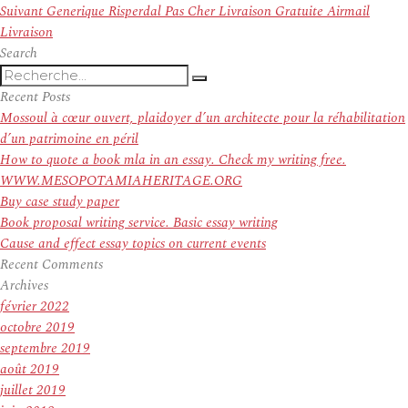
de
Article
précédent :
Suivant
Generique Risperdal Pas Cher Livraison Gratuite Airmail
l’article
suivant :
Livraison
Search
Recherche
Recherche
pour
Recent Posts
:
Mossoul à cœur ouvert, plaidoyer d’un architecte pour la réhabilitation
d’un patrimoine en péril
How to quote a book mla in an essay. Check my writing free.
WWW.MESOPOTAMIAHERITAGE.ORG
Buy case study paper
Book proposal writing service. Basic essay writing
Cause and effect essay topics on current events
Recent Comments
Archives
février 2022
octobre 2019
septembre 2019
août 2019
juillet 2019