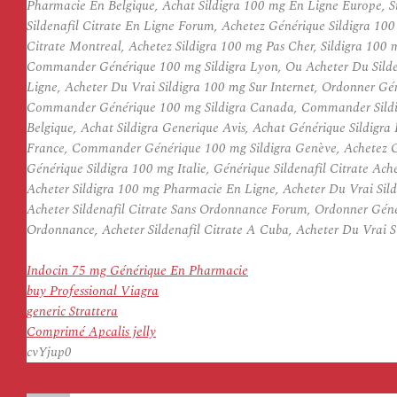
Pharmacie En Belgique, Achat Sildigra 100 mg En Ligne Europe, Si
Sildenafil Citrate En Ligne Forum, Achetez Générique Sildigra 1
Citrate Montreal, Achetez Sildigra 100 mg Pas Cher, Sildigra 100 
Commander Générique 100 mg Sildigra Lyon, Ou Acheter Du Sildenaf
Ligne, Acheter Du Vrai Sildigra 100 mg Sur Internet, Ordonner Gén
Commander Générique 100 mg Sildigra Canada, Commander Sildigra
Belgique, Achat Sildigra Generique Avis, Achat Générique Sildigr
France, Commander Générique 100 mg Sildigra Genève, Achetez Gén
Générique Sildigra 100 mg Italie, Générique Sildenafil Citrate Ac
Acheter Sildigra 100 mg Pharmacie En Ligne, Acheter Du Vrai Sildi
Acheter Sildenafil Citrate Sans Ordonnance Forum, Ordonner Géné
Ordonnance, Acheter Sildenafil Citrate A Cuba, Acheter Du Vrai Sil
Indocin 75 mg Générique En Pharmacie
buy Professional Viagra
generic Strattera
Comprimé Apcalis jelly
cvYjup0