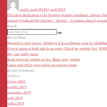
Auteur
Publié
le
acti
21 avril 2019
21 avril 2019
Navigation
Article
Précédent
Réductions et la livraison gratuite appliquée Acheter P
de
Article
précédent :
Suivant
Synthroid Par Internet – Remise – Livraison dans le monde 
l’article
suivant :
Search
Recherche
Recherche
pour
Recent Posts
:
Mossoul à cœur ouvert, plaidoyer d’un architecte pour la réhabilit
How to quote a book mla in an essay. Check my writing f
Buy case study paper
Book proposal writing service. Basic essay writing
Cause and effect essay topics on current events
Recent Comments
Archives
février 2022
octobre 2019
septembre 2019
août 2019
juillet 2019