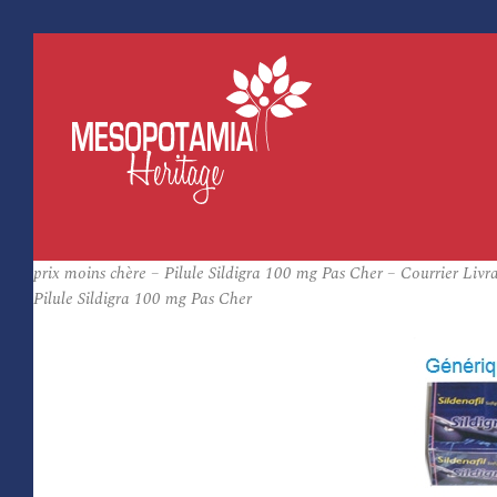
prix moins chère – Pilule Sildigra 100 mg Pas Cher – Courrier Livr
Pilule Sildigra 100 mg Pas Cher