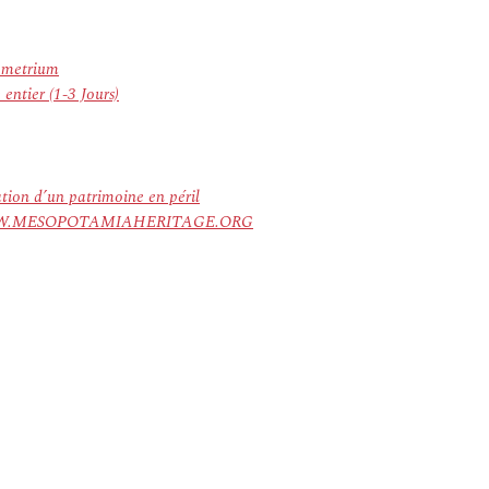
rometrium
entier (1-3 Jours)
ation d’un patrimoine en péril
ree. WWW.MESOPOTAMIAHERITAGE.ORG