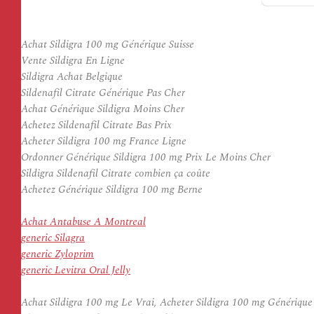
Achat Sildigra 100 mg Générique Suisse
Vente Sildigra En Ligne
Sildigra Achat Belgique
Sildenafil Citrate Générique Pas Cher
Achat Générique Sildigra Moins Cher
Achetez Sildenafil Citrate Bas Prix
Acheter Sildigra 100 mg France Ligne
Ordonner Générique Sildigra 100 mg Prix Le Moins Cher
Sildigra Sildenafil Citrate combien ça coûte
Achetez Générique Sildigra 100 mg Berne
Achat Antabuse A Montreal
generic Silagra
generic Zyloprim
generic Levitra Oral Jelly
Achat Sildigra 100 mg Le Vrai, Acheter Sildigra 100 mg Générique