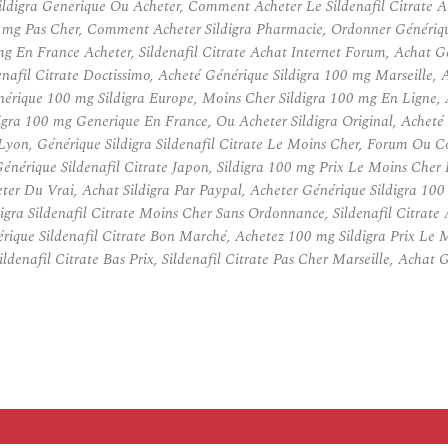
ldigra Generique Ou Acheter, Comment Acheter Le Sildenafil Citrate Au
00 mg Pas Cher, Comment Acheter Sildigra Pharmacie, Ordonner Génériqu
mg En France Acheter, Sildenafil Citrate Achat Internet Forum, Achat G
il Citrate Doctissimo, Acheté Générique Sildigra 100 mg Marseille, Ach
érique 100 mg Sildigra Europe, Moins Cher Sildigra 100 mg En Ligne, Ac
 100 mg Generique En France, Ou Acheter Sildigra Original, Acheté Si
a Lyon, Générique Sildigra Sildenafil Citrate Le Moins Cher, Forum Ou
érique Sildenafil Citrate Japon, Sildigra 100 mg Prix Le Moins Cher E
heter Du Vrai, Achat Sildigra Par Paypal, Acheter Générique Sildigra 
gra Sildenafil Citrate Moins Cher Sans Ordonnance, Sildenafil Citrate 
rique Sildenafil Citrate Bon Marché, Achetez 100 mg Sildigra Prix Le 
denafil Citrate Bas Prix, Sildenafil Citrate Pas Cher Marseille, Achat G