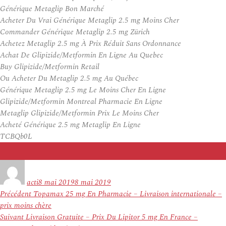
Générique Metaglip Bon Marché
Acheter Du Vrai Générique Metaglip 2.5 mg Moins Cher
Commander Générique Metaglip 2.5 mg Zürich
Achetez Metaglip 2.5 mg À Prix Réduit Sans Ordonnance
Achat De Glipizide/Metformin En Ligne Au Quebec
Buy Glipizide/Metformin Retail
Ou Acheter Du Metaglip 2.5 mg Au Québec
Générique Metaglip 2.5 mg Le Moins Cher En Ligne
Glipizide/Metformin Montreal Pharmacie En Ligne
Metaglip Glipizide/Metformin Prix Le Moins Cher
Acheté Générique 2.5 mg Metaglip En Ligne
TCBQb0L
Auteur
Publié
le
acti
8 mai 2019
8 mai 2019
Navigation
Article
Précédent
Topamax 25 mg En Pharmacie – Livraison internationale –
de
précédent :
prix moins chère
l’article
Article
Suivant
Livraison Gratuite – Prix Du Lipitor 5 mg En France –