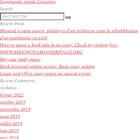
suivant :
Commande rapide Livraison
Search
Recherche
Recherche
pour
Recent Posts
:
Mossoul à cœur ouvert, plaidoyer d’un architecte pour la réhabilitation
d’un patrimoine en péril
How to quote a book mla in an essay. Check my writing free.
WWW.MESOPOTAMIAHERITAGE.ORG
Buy case study paper
Book proposal writing service. Basic essay writing
Cause and effect essay topics on current events
Recent Comments
Archives
février 2022
octobre 2019
septembre 2019
août 2019
juillet 2019
juin 2019
mai 2019