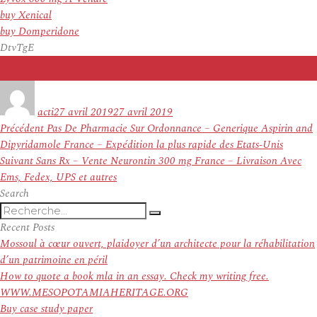
buy Xenical
buy Domperidone
DtvTgE
Auteur
Publié
le
acti
27 avril 2019
27 avril 2019
Navigation
Article
Précédent
Pas De Pharmacie Sur Ordonnance – Generique Aspirin and
de
précédent :
Dipyridamole France – Expédition la plus rapide des Etats-Unis
l’article
Article
Suivant
Sans Rx – Vente Neurontin 300 mg France – Livraison Avec
suivant :
Ems, Fedex, UPS et autres
Search
Recherche
Recherche
pour
Recent Posts
:
Mossoul à cœur ouvert, plaidoyer d’un architecte pour la réhabilitation
d’un patrimoine en péril
How to quote a book mla in an essay. Check my writing free.
WWW.MESOPOTAMIAHERITAGE.ORG
Buy case study paper