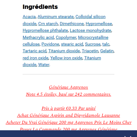
janvier 2019
décembre 2018
novembre 2018
Categories
Aucune catégorie
Meta
Connexion
Flux des publications
Flux des commentaires
Site de WordPress-FR
Générique Aggrenox
Note
4.5
étoiles, basé sur
242
commentaires.
Prix à partir
€0.33
Par unité
Achat Générique Aspirin and Dipyridamole Lausanne
Acheter Du Vrai Générique 200 mg Aggrenox Prix Le Moins Cher
Passer La Commande 200 mg Aggrenox Générique
Générique 200 mg Aggrenox Passer La Commande En Ligne