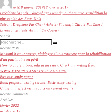
le
acti
18 janvier 2019
18 janvier 2019
Navigation
Article
Précédent
bas prix. Glucophage Generique Pharmacie. Expédition la
de
précédent :
plus rapide des Etats-Unis
l’article
Article
Suivant
Drugstore Pas Cher / Acheter Sildenafil Citrate Pas Cher /
suivant :
Livraison gratuite Airmail Ou Courier
Search
Recherche
Recherche
pour
Recent Posts
:
Mossoul à cœur ouvert, plaidoyer d’un architecte pour la réhabilitation
d’un patrimoine en péril
How to quote a book mla in an essay. Check my writing free.
WWW.MESOPOTAMIAHERITAGE.ORG
Buy case study paper
Book proposal writing service. Basic essay writing
Cause and effect essay topics on current events
Recent Comments
Archives
février 2022
octobre 2019