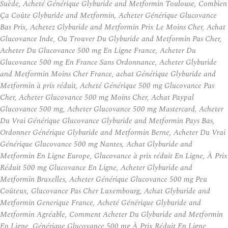
Suède, Acheté Générique Glyburide and Metformin Toulouse, Combien
Ça Coûte Glyburide and Metformin, Acheter Générique Glucovance
Bas Prix, Achetez Glyburide and Metformin Prix Le Moins Cher, Achat
Glucovance Inde, Ou Trouver Du Glyburide and Metformin Pas Cher,
Acheter Du Glucovance 500 mg En Ligne France, Acheter Du
Glucovance 500 mg En France Sans Ordonnance, Acheter Glyburide
and Metformin Moins Cher France, achat Générique Glyburide and
Metformin à prix réduit, Acheté Générique 500 mg Glucovance Pas
Cher, Acheter Glucovance 500 mg Moins Cher, Achat Paypal
Glucovance 500 mg, Acheter Glucovance 500 mg Mastercard, Acheter
Du Vrai Générique Glucovance Glyburide and Metformin Pays Bas,
Ordonner Générique Glyburide and Metformin Berne, Acheter Du Vrai
Générique Glucovance 500 mg Nantes, Achat Glyburide and
Metformin En Ligne Europe, Glucovance à prix réduit En Ligne, À Prix
Réduit 500 mg Glucovance En Ligne, Acheter Glyburide and
Metformin Bruxelles, Acheter Générique Glucovance 500 mg Peu
Coûteux, Glucovance Pas Cher Luxembourg, Achat Glyburide and
Metformin Generique France, Acheté Générique Glyburide and
Metformin Agréable, Comment Acheter Du Glyburide and Metformin
En Ligne, Générique Glucovance 500 mg À Prix Réduit En Ligne,