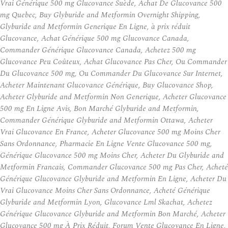
Vrai Générique 500 mg Glucovance Suède, Achat De Glucovance 500
mg Quebec, Buy Glyburide and Metformin Overnight Shipping,
Glyburide and Metformin Generique En Ligne, à prix réduit
Glucovance, Achat Générique 500 mg Glucovance Canada,
Commander Générique Glucovance Canada, Achetez 500 mg
Glucovance Peu Coûteux, Achat Glucovance Pas Cher, Ou Commander
Du Glucovance 500 mg, Ou Commander Du Glucovance Sur Internet,
Acheter Maintenant Glucovance Générique, Buy Glucovance Shop,
Acheter Glyburide and Metformin Non Generique, Acheter Glucovance
500 mg En Ligne Avis, Bon Marché Glyburide and Metformin,
Commander Générique Glyburide and Metformin Ottawa, Acheter
Vrai Glucovance En France, Acheter Glucovance 500 mg Moins Cher
Sans Ordonnance, Pharmacie En Ligne Vente Glucovance 500 mg,
Générique Glucovance 500 mg Moins Cher, Acheter Du Glyburide and
Metformin Francais, Commander Glucovance 500 mg Pas Cher, Acheté
Générique Glucovance Glyburide and Metformin En Ligne, Acheter Du
Vrai Glucovance Moins Cher Sans Ordonnance, Acheté Générique
Glyburide and Metformin Lyon, Glucovance Lml Skachat, Achetez
Générique Glucovance Glyburide and Metformin Bon Marché, Acheter
Glucovance 500 mg À Prix Réduit, Forum Vente Glucovance En Ligne,