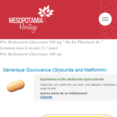
Prix Medicament Glucovance 500 mg * Pas De Pharmacie Rx *
Livraison dans le monde (3-7 Jours)
Prix Medicament Glucovance 500 mg