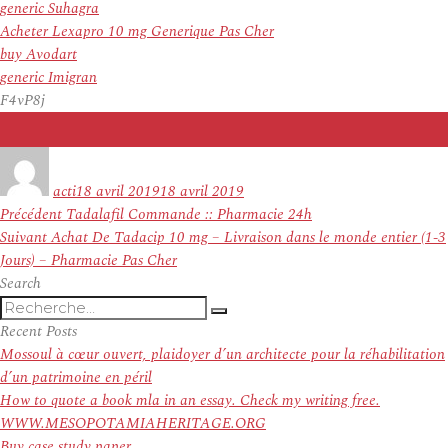
generic Suhagra
Acheter Lexapro 10 mg Generique Pas Cher
buy Avodart
generic Imigran
F4vP8j
Auteur
Publié
le
acti
18 avril 2019
18 avril 2019
Navigation
Article
Précédent
Tadalafil Commande :: Pharmacie 24h
de
Article
précédent :
Suivant
Achat De Tadacip 10 mg – Livraison dans le monde entier (1-3
l’article
suivant :
Jours) – Pharmacie Pas Cher
Search
Recherche
Recherche
pour
Recent Posts
:
Mossoul à cœur ouvert, plaidoyer d’un architecte pour la réhabilitation
d’un patrimoine en péril
How to quote a book mla in an essay. Check my writing free.
WWW.MESOPOTAMIAHERITAGE.ORG
Buy case study paper