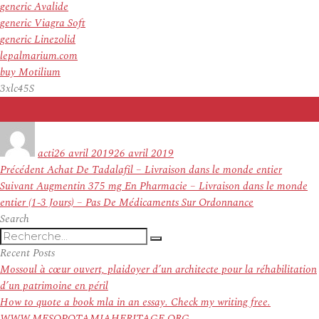
generic Avalide
generic Viagra Soft
generic Linezolid
lepalmarium.com
buy Motilium
3xlc45S
Auteur
Publié
le
acti
26 avril 2019
26 avril 2019
Navigation
Article
Précédent
Achat De Tadalafil – Livraison dans le monde entier
de
Article
précédent :
Suivant
Augmentin 375 mg En Pharmacie – Livraison dans le monde
l’article
suivant :
entier (1-3 Jours) – Pas De Médicaments Sur Ordonnance
Search
Recherche
Recherche
pour
Recent Posts
:
Mossoul à cœur ouvert, plaidoyer d’un architecte pour la réhabilitation
d’un patrimoine en péril
How to quote a book mla in an essay. Check my writing free.
WWW.MESOPOTAMIAHERITAGE.ORG