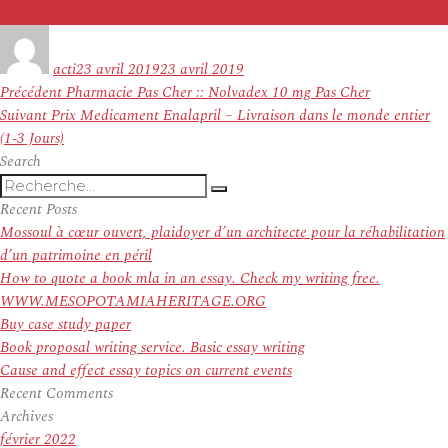
Auteur
Publié
le
acti
23 avril 2019
23 avril 2019
Navigation
Article
Précédent
Pharmacie Pas Cher :: Nolvadex 10 mg Pas Cher
de
Article
précédent :
Suivant
Prix Medicament Enalapril – Livraison dans le monde entier
l’article
suivant :
(1-3 Jours)
Search
Recherche
Recherche
pour
Recent Posts
:
Mossoul à cœur ouvert, plaidoyer d’un architecte pour la réhabilitation
d’un patrimoine en péril
How to quote a book mla in an essay. Check my writing free.
WWW.MESOPOTAMIAHERITAGE.ORG
Buy case study paper
Book proposal writing service. Basic essay writing
Cause and effect essay topics on current events
Recent Comments
Archives
février 2022