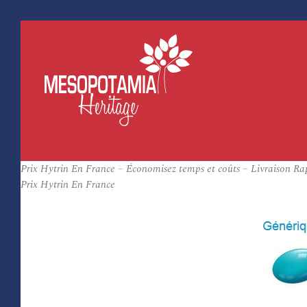
Prix Hytrin En France – Économisez temps et coûts – Livraison Ra
Prix Hytrin En France