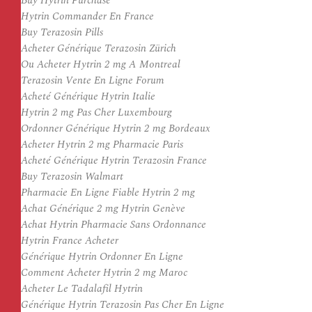
Buy Hytrin Purchase
Hytrin Commander En France
Buy Terazosin Pills
Acheter Générique Terazosin Zürich
Ou Acheter Hytrin 2 mg A Montreal
Terazosin Vente En Ligne Forum
Acheté Générique Hytrin Italie
Hytrin 2 mg Pas Cher Luxembourg
Ordonner Générique Hytrin 2 mg Bordeaux
Acheter Hytrin 2 mg Pharmacie Paris
Acheté Générique Hytrin Terazosin France
Buy Terazosin Walmart
Pharmacie En Ligne Fiable Hytrin 2 mg
Achat Générique 2 mg Hytrin Genève
Achat Hytrin Pharmacie Sans Ordonnance
Hytrin France Acheter
Générique Hytrin Ordonner En Ligne
Comment Acheter Hytrin 2 mg Maroc
Acheter Le Tadalafil Hytrin
Générique Hytrin Terazosin Pas Cher En Ligne