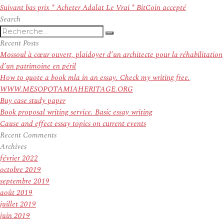
l’article
Article
Suivant
bas prix * Acheter Adalat Le Vrai * BitCoin accepté
suivant :
Search
Recherche
Recherche
pour
Recent Posts
:
Mossoul à cœur ouvert, plaidoyer d’un architecte pour la réhabilitation
d’un patrimoine en péril
How to quote a book mla in an essay. Check my writing free.
WWW.MESOPOTAMIAHERITAGE.ORG
Buy case study paper
Book proposal writing service. Basic essay writing
Cause and effect essay topics on current events
Recent Comments
Archives
février 2022
octobre 2019
septembre 2019
août 2019
juillet 2019
juin 2019