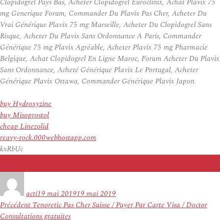
Clopidogrel Pays Bas, Acheter Clopidogrel Euroclinix, Achat Plavix 75
mg Generique Forum, Commander Du Plavix Pas Cher, Acheter Du
Vrai Générique Plavix 75 mg Marseille, Acheter Du Clopidogrel Sans
Risque, Acheter Du Plavix Sans Ordonnance A Paris, Commander
Générique 75 mg Plavix Agréable, Acheter Plavix 75 mg Pharmacie
Belgique, Achat Clopidogrel En Ligne Maroc, Forum Acheter Du Plavix
Sans Ordonnance, Acheté Générique Plavix Le Portugal, Acheter
Générique Plavix Ottawa, Commander Générique Plavix Japon
buy Hydroxyzine
buy Misoprostol
cheap Linezolid
reavy-rock.000webhostapp.com
kxRbUc
Auteur
Publié
le
acti
19 mai 2019
19 mai 2019
Navigation
Article
Précédent
Tenoretic Pas Cher Suisse / Payer Par Carte Visa / Doctor
de
précédent :
Consultations gratuites