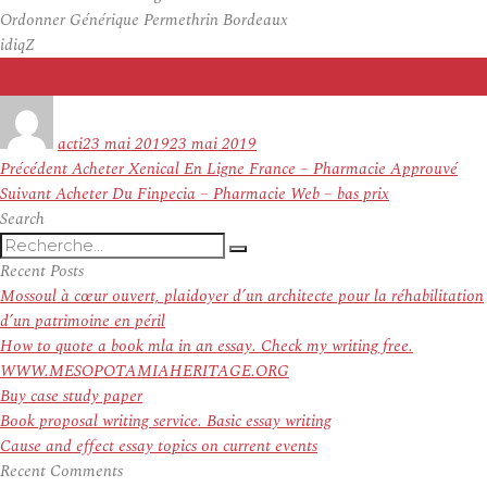
Ordonner Générique Permethrin Bordeaux
idiqZ
Auteur
Publié
le
acti
23 mai 2019
23 mai 2019
Navigation
Article
Précédent
Acheter Xenical En Ligne France – Pharmacie Approuvé
de
Article
précédent :
Suivant
Acheter Du Finpecia – Pharmacie Web – bas prix
l’article
suivant :
Search
Recherche
Recherche
pour
Recent Posts
:
Mossoul à cœur ouvert, plaidoyer d’un architecte pour la réhabilitation
d’un patrimoine en péril
How to quote a book mla in an essay. Check my writing free.
WWW.MESOPOTAMIAHERITAGE.ORG
Buy case study paper
Book proposal writing service. Basic essay writing
Cause and effect essay topics on current events
Recent Comments