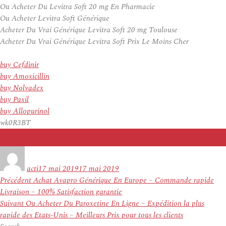
Ou Acheter Du Levitra Soft 20 mg En Pharmacie
Ou Acheter Levitra Soft Générique
Acheter Du Vrai Générique Levitra Soft 20 mg Toulouse
Acheter Du Vrai Générique Levitra Soft Prix Le Moins Cher
buy Cefdinir
buy Amoxicillin
buy Nolvadex
buy Paxil
buy Allopurinol
wk0R3BT
Auteur
Publié
le
acti
17 mai 2019
17 mai 2019
Navigation
Article
Précédent
Achat Avapro Générique En Europe – Commande rapide
de
précédent :
Livraison – 100% Satisfaction garantie
l’article
Article
Suivant
Ou Acheter Du Paroxetine En Ligne – Expédition la plus
suivant :
rapide des Etats-Unis – Meilleurs Prix pour tous les clients