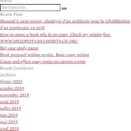
Search
Recherche
Recherche
pour
Recent Posts
:
Mossoul à cœur ouvert, plaidoyer d’un architecte pour la réhabilitation
d’un patrimoine en péril
How to quote a book mla in an essay. Check my writing free.
WWW.MESOPOTAMIAHERITAGE.ORG
Buy case study paper
Book proposal writing service. Basic essay writing
Cause and effect essay topics on current events
Recent Comments
Archives
février 2022
octobre 2019
septembre 2019
août 2019
juillet 2019
juin 2019
mai 2019
avril 2019