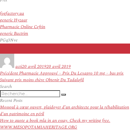
Prix
fogfactory.ua
generic Hyzaar
Pharmacie Online Ceftin
generic Bactrim
PGq3Nve
Auteur
Publié
le
acti
20 avril 2019
20 avril 2019
Navigation
Article
Précédent
Pharmacie Approuvé – Prix Du Lexapro 10 mg – bas prix
de
Article
précédent :
Suivant
prix moins chère Obtenir Du Tadalafil
l’article
suivant :
Search
Recherche
Recherche
pour
Recent Posts
:
Mossoul à cœur ouvert, plaidoyer d’un architecte pour la réhabilitation
d’un patrimoine en péril
How to quote a book mla in an essay. Check my writing free.
WWW.MESOPOTAMIAHERITAGE.ORG