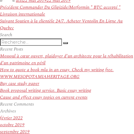
acti
22 mai 2019
22 mai 2019
Navigation
Article
Précédent
Commander Du Glipizide/Metformin * BTC accepté *
de
précédent :
Livraison internationale
l’article
Article
Suivant
Soutien à la clientèle 24/7. Acheter Ventolin En Ligne Au
suivant :
Quebec
Search
Recherche
Recherche
pour
Recent Posts
:
Mossoul à cœur ouvert, plaidoyer d’un architecte pour la réhabilitation
d’un patrimoine en péril
How to quote a book mla in an essay. Check my writing free.
WWW.MESOPOTAMIAHERITAGE.ORG
Buy case study paper
Book proposal writing service. Basic essay writing
Cause and effect essay topics on current events
Recent Comments
Archives
février 2022
octobre 2019
septembre 2019