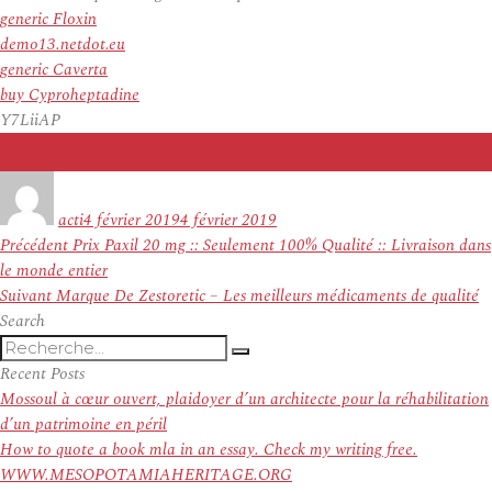
generic Floxin
demo13.netdot.eu
generic Caverta
buy Cyproheptadine
Y7LiiAP
Auteur
Publié
le
acti
4 février 2019
4 février 2019
Navigation
Article
Précédent
Prix Paxil 20 mg :: Seulement 100% Qualité :: Livraison dans
de
précédent :
le monde entier
l’article
Article
Suivant
Marque De Zestoretic – Les meilleurs médicaments de qualité
suivant :
Search
Recherche
Recherche
pour
Recent Posts
:
Mossoul à cœur ouvert, plaidoyer d’un architecte pour la réhabilitation
d’un patrimoine en péril
How to quote a book mla in an essay. Check my writing free.
WWW.MESOPOTAMIAHERITAGE.ORG