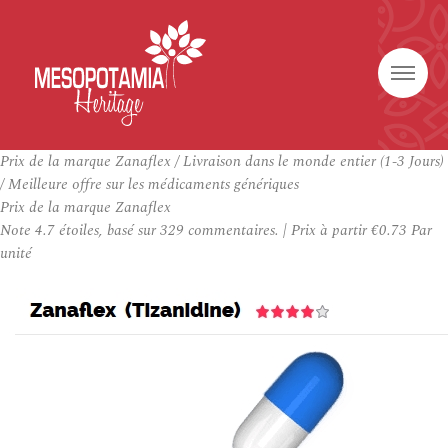
Prix de la marque Zanaflex / Livraison dans le monde entier (1-3 Jours)
/ Meilleure offre sur les médicaments génériques
Prix de la marque Zanaflex
Note
4.7
étoiles, basé sur
329
commentaires.
|
Prix à partir
€0.73
Par
unité