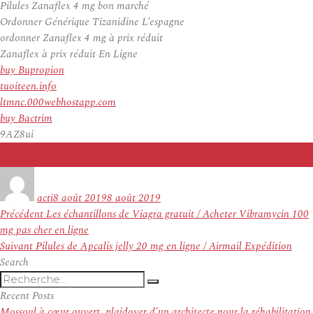
Pilules Zanaflex 4 mg bon marché
Ordonner Générique Tizanidine L’espagne
ordonner Zanaflex 4 mg à prix réduit
Zanaflex à prix réduit En Ligne
buy Bupropion
tuoiteen.info
ltmnc.000webhostapp.com
buy Bactrim
9AZ8ui
Auteur
Publié
le
acti
8 août 2019
8 août 2019
Navigation
Article
Précédent
Les échantillons de Viagra gratuit / Acheter Vibramycin 100
de
précédent :
mg pas cher en ligne
l’article
Article
Suivant
Pilules de Apcalis jelly 20 mg en ligne / Airmail Expédition
suivant :
Search
Recherche
Recherche
pour
Recent Posts
:
Mossoul à cœur ouvert, plaidoyer d’un architecte pour la réhabilitation