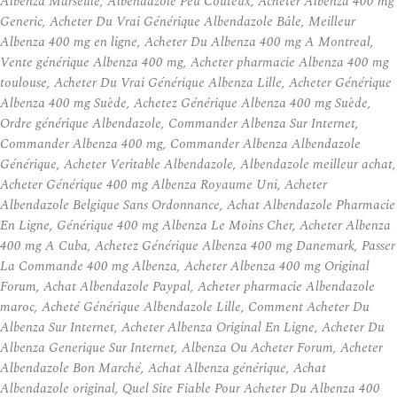
Albenza Marseille, Albendazole Peu Coûteux, Acheter Albenza 400 mg
Generic, Acheter Du Vrai Générique Albendazole Bâle, Meilleur
Albenza 400 mg en ligne, Acheter Du Albenza 400 mg A Montreal,
Vente générique Albenza 400 mg, Acheter pharmacie Albenza 400 mg
toulouse, Acheter Du Vrai Générique Albenza Lille, Acheter Générique
Albenza 400 mg Suède, Achetez Générique Albenza 400 mg Suède,
Ordre générique Albendazole, Commander Albenza Sur Internet,
Commander Albenza 400 mg, Commander Albenza Albendazole
Générique, Acheter Veritable Albendazole, Albendazole meilleur achat,
Acheter Générique 400 mg Albenza Royaume Uni, Acheter
Albendazole Belgique Sans Ordonnance, Achat Albendazole Pharmacie
En Ligne, Générique 400 mg Albenza Le Moins Cher, Acheter Albenza
400 mg A Cuba, Achetez Générique Albenza 400 mg Danemark, Passer
La Commande 400 mg Albenza, Acheter Albenza 400 mg Original
Forum, Achat Albendazole Paypal, Acheter pharmacie Albendazole
maroc, Acheté Générique Albendazole Lille, Comment Acheter Du
Albenza Sur Internet, Acheter Albenza Original En Ligne, Acheter Du
Albenza Generique Sur Internet, Albenza Ou Acheter Forum, Acheter
Albendazole Bon Marché, Achat Albenza générique, Achat
Albendazole original, Quel Site Fiable Pour Acheter Du Albenza 400