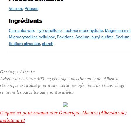
Générique Albenza
Acheter du Albenza 400 mg générique pas cher en ligne. Albenza
Générique est utilisé pour traiter certaines infections de ténias. Il agit
en tuant les parasites qui y sont sensibles.
Cliquez ici pour commander Générique Albenza (Albendazole)
maintenant!