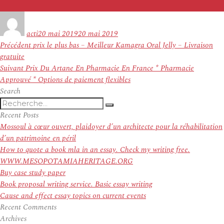
Auteur
Publié
le
acti
20 mai 2019
20 mai 2019
Navigation
Article
Précédent
prix le plus bas – Meilleur Kamagra Oral Jelly – Livraison
de
précédent :
gratuite
l’article
Article
Suivant
Prix Du Artane En Pharmacie En France * Pharmacie
suivant :
Approuvé * Options de paiement flexibles
Search
Recherche
Recherche
pour
Recent Posts
:
Mossoul à cœur ouvert, plaidoyer d’un architecte pour la réhabilitation
d’un patrimoine en péril
How to quote a book mla in an essay. Check my writing free.
WWW.MESOPOTAMIAHERITAGE.ORG
Buy case study paper
Book proposal writing service. Basic essay writing
Cause and effect essay topics on current events
Recent Comments
Archives