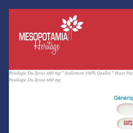
Posologie Du Zyvox 600 mg * Seulement 100% Qualité * Payer Par
Posologie Du Zyvox 600 mg