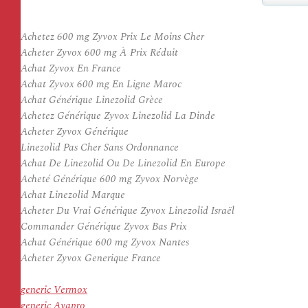
Achetez 600 mg Zyvox Prix Le Moins Cher
Acheter Zyvox 600 mg À Prix Réduit
Achat Zyvox En France
Achat Zyvox 600 mg En Ligne Maroc
Achat Générique Linezolid Grèce
Achetez Générique Zyvox Linezolid La Dinde
Acheter Zyvox Générique
Linezolid Pas Cher Sans Ordonnance
Achat De Linezolid Ou De Linezolid En Europe
Acheté Générique 600 mg Zyvox Norvège
Achat Linezolid Marque
Acheter Du Vrai Générique Zyvox Linezolid Israël
Commander Générique Zyvox Bas Prix
Achat Générique 600 mg Zyvox Nantes
Acheter Zyvox Generique France
generic Vermox
generic Avapro