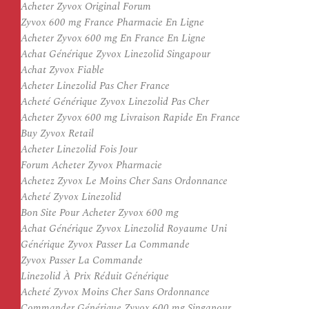
Acheter Zyvox Original Forum
Zyvox 600 mg France Pharmacie En Ligne
Acheter Zyvox 600 mg En France En Ligne
Achat Générique Zyvox Linezolid Singapour
Achat Zyvox Fiable
Acheter Linezolid Pas Cher France
Acheté Générique Zyvox Linezolid Pas Cher
Acheter Zyvox 600 mg Livraison Rapide En France
Buy Zyvox Retail
Acheter Linezolid Fois Jour
Forum Acheter Zyvox Pharmacie
Achetez Zyvox Le Moins Cher Sans Ordonnance
Acheté Zyvox Linezolid
Bon Site Pour Acheter Zyvox 600 mg
Achat Générique Zyvox Linezolid Royaume Uni
Générique Zyvox Passer La Commande
Zyvox Passer La Commande
Linezolid À Prix Réduit Générique
Acheté Zyvox Moins Cher Sans Ordonnance
Commander Générique Zyvox 600 mg Singapour