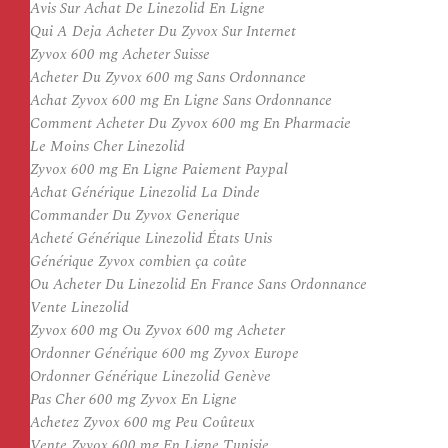
Avis Sur Achat De Linezolid En Ligne
Qui A Deja Acheter Du Zyvox Sur Internet
Zyvox 600 mg Acheter Suisse
Acheter Du Zyvox 600 mg Sans Ordonnance
Achat Zyvox 600 mg En Ligne Sans Ordonnance
Comment Acheter Du Zyvox 600 mg En Pharmacie
Le Moins Cher Linezolid
Zyvox 600 mg En Ligne Paiement Paypal
Achat Générique Linezolid La Dinde
Commander Du Zyvox Generique
Acheté Générique Linezolid États Unis
Générique Zyvox combien ça coûte
Ou Acheter Du Linezolid En France Sans Ordonnance
Vente Linezolid
Zyvox 600 mg Ou Zyvox 600 mg Acheter
Ordonner Générique 600 mg Zyvox Europe
Ordonner Générique Linezolid Genève
Pas Cher 600 mg Zyvox En Ligne
Achetez Zyvox 600 mg Peu Coûteux
Vente Zyvox 600 mg En Ligne Tunisie