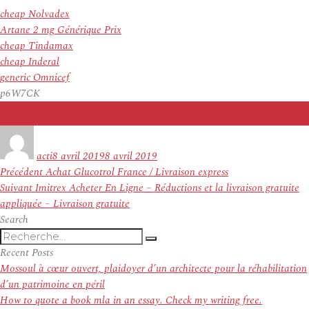
cheap Nolvadex
Artane 2 mg Générique Prix
cheap Tindamax
cheap Inderal
generic Omnicef
p6W7CK
Auteur
Publié
le
acti
8 avril 2019
8 avril 2019
Navigation
Article
Précédent
Achat Glucotrol France / Livraison express
de
Article
précédent :
Suivant
Imitrex Acheter En Ligne – Réductions et la livraison gratuite
l’article
suivant :
appliquée – Livraison gratuite
Search
Recherche
Recherche
pour
Recent Posts
:
Mossoul à cœur ouvert, plaidoyer d’un architecte pour la réhabilitation
d’un patrimoine en péril
How to quote a book mla in an essay. Check my writing free.