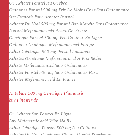
Ou Acheter Ponstel Au Quebec
Ordonner Ponstel 500 mg Prix Le Moins Cher Sans Ordonnance
Site Francais Pour Acheter Ponstel
Acheter Du Vrai 500 mg Ponstel Bon Marché Sans Ordonnance
Ponstel Mefenamic acid Achat Générique
Générique Ponstel 500 mg Peu Coûteux En Ligne
Ordonner Générique Mefenamic acid Europe
Achat Générique 500 mg Ponstel Lausanne
Achetez Générique Mefenamic acid À Prix Réduit
Acheté Mefenamic acid Sans Ordonnance
Acheter Ponstel 500 mg Sans Ordonnance Paris
Acheter Mefenamic acid En France
Antabuse 500 mg Generique Pharmacie
buy Finasteride
Ou Acheter Son Ponstel En Ligne
Buy Mefenamic acid With No Rx
Achat Générique Ponstel 500 mg Peu Coûteux
Acheter Du Vrai Générique 500 mg Ponstel Strasbourg