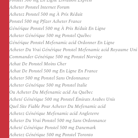
Ponstel 500 mg En Ligne Livraison Express
Acheter Ponstel Internet Forum
Achetez Ponstel 500 mg À Prix Réduit
Ponstel 500 mg Pfizer Acheter France
Générique Ponstel 500 mg À Prix Réduit En Ligne
Acheter Générique 500 mg Ponstel Québec
Générique Ponstel Mefenamic acid Ordonner En Ligne
Acheter Du Vrai Générique Ponstel Mefenamic acid Royaume Uni
Commander Générique 500 mg Ponstel Norvège
Achat De Ponstel Moins Cher
Achat De Ponstel 500 mg En Ligne En France
Acheter 500 mg Ponstel Sans Ordonnance
Acheter Générique 500 mg Ponstel Italie
Ou Acheter Du Mefenamic acid Au Québec
Acheté Générique 500 mg Ponstel Émirats Arabes Unis
Quel Site Fiable Pour Acheter Du Mefenamic acid
Achetez Générique Mefenamic acid Angleterre
Acheter Du Vrai Ponstel 500 mg Sans Ordonnance
Acheté Générique Ponstel 500 mg Danemark
Achetez Générique 500 mg Ponstel Toronto