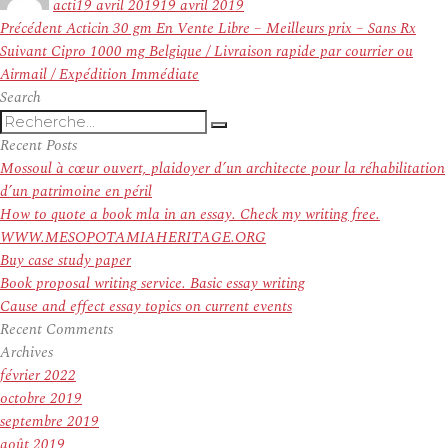
acti
19 avril 2019
19 avril 2019
Navigation
Article
Précédent
Acticin 30 gm En Vente Libre – Meilleurs prix – Sans Rx
de
Article
précédent :
Suivant
Cipro 1000 mg Belgique / Livraison rapide par courrier ou
l’article
suivant :
Airmail / Expédition Immédiate
Search
Recherche
Recherche
pour
Recent Posts
:
Mossoul à cœur ouvert, plaidoyer d’un architecte pour la réhabilitation
d’un patrimoine en péril
How to quote a book mla in an essay. Check my writing free.
WWW.MESOPOTAMIAHERITAGE.ORG
Buy case study paper
Book proposal writing service. Basic essay writing
Cause and effect essay topics on current events
Recent Comments
Archives
février 2022
octobre 2019
septembre 2019
août 2019