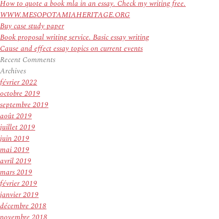
How to quote a book mla in an essay. Check my writing free.
WWW.MESOPOTAMIAHERITAGE.ORG
Buy case study paper
Book proposal writing service. Basic essay writing
Cause and effect essay topics on current events
Recent Comments
Archives
février 2022
octobre 2019
septembre 2019
août 2019
juillet 2019
juin 2019
mai 2019
avril 2019
mars 2019
février 2019
janvier 2019
décembre 2018
novembre 2018