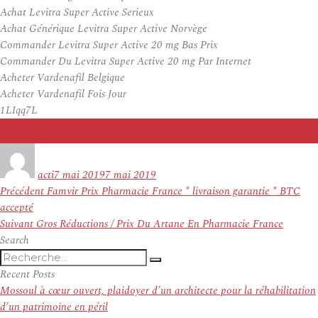
Achat Levitra Super Active Serieux
Achat Générique Levitra Super Active Norvège
Commander Levitra Super Active 20 mg Bas Prix
Commander Du Levitra Super Active 20 mg Par Internet
Acheter Vardenafil Belgique
Acheter Vardenafil Fois Jour
1LIqq7L
Auteur
Publié
le
acti
7 mai 2019
7 mai 2019
Navigation
Article
Précédent
Famvir Prix Pharmacie France * livraison garantie * BTC
de
précédent :
accepté
l’article
Article
Suivant
Gros Réductions / Prix Du Artane En Pharmacie France
suivant :
Search
Recherche
Recherche
pour
Recent Posts
:
Mossoul à cœur ouvert, plaidoyer d’un architecte pour la réhabilitation
d’un patrimoine en péril