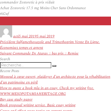
commander Zestoretic à prix réduit
Achat Zestoretic 17.5 mg Moins Cher Sans Ordonnance
4iGuf
Auteur
Publié
le
acti
5 mai 2019
5 mai 2019
Navigation
Article
Précédent
Sulfamethoxazole and Trimethoprim Vente En Ligne.
de
précédent :
Économisez temps et argent
l’article
Article
Suivant
Commande De Atarax :: bas prix :: Remise
suivant :
Search
Recherche
Recherche
pour
Recent Posts
:
Mossoul à cœur ouvert, plaidoyer d’un architecte pour la réhabilitation
d’un patrimoine en péril
How to quote a book mla in an essay. Check my writing free.
WWW.MESOPOTAMIAHERITAGE.ORG
Buy case study paper
Book proposal writing service. Basic essay writing
Cause and effect essay topics on current events