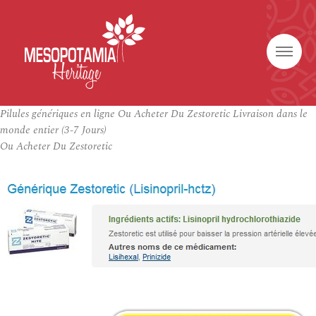
Pilules génériques en ligne Ou Acheter Du Zestoretic Livraison dans le
monde entier (3-7 Jours)
Ou Acheter Du Zestoretic