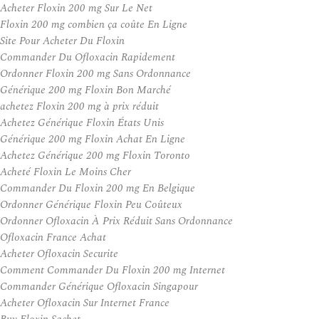
Acheter Floxin 200 mg Sur Le Net
Floxin 200 mg combien ça coûte En Ligne
Site Pour Acheter Du Floxin
Commander Du Ofloxacin Rapidement
Ordonner Floxin 200 mg Sans Ordonnance
Générique 200 mg Floxin Bon Marché
achetez Floxin 200 mg à prix réduit
Achetez Générique Floxin États Unis
Générique 200 mg Floxin Achat En Ligne
Achetez Générique 200 mg Floxin Toronto
Acheté Floxin Le Moins Cher
Commander Du Floxin 200 mg En Belgique
Ordonner Générique Floxin Peu Coûteux
Ordonner Ofloxacin À Prix Réduit Sans Ordonnance
Ofloxacin France Achat
Acheter Ofloxacin Securite
Comment Commander Du Floxin 200 mg Internet
Commander Générique Ofloxacin Singapour
Acheter Ofloxacin Sur Internet France