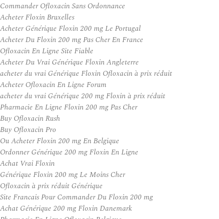
Commander Ofloxacin Sans Ordonnance
Acheter Floxin Bruxelles
Acheter Générique Floxin 200 mg Le Portugal
Acheter Du Floxin 200 mg Pas Cher En France
Ofloxacin En Ligne Site Fiable
Acheter Du Vrai Générique Floxin Angleterre
acheter du vrai Générique Floxin Ofloxacin à prix réduit
Acheter Ofloxacin En Ligne Forum
acheter du vrai Générique 200 mg Floxin à prix réduit
Pharmacie En Ligne Floxin 200 mg Pas Cher
Buy Ofloxacin Rush
Buy Ofloxacin Pro
Ou Acheter Floxin 200 mg En Belgique
Ordonner Générique 200 mg Floxin En Ligne
Achat Vrai Floxin
Générique Floxin 200 mg Le Moins Cher
Ofloxacin à prix réduit Générique
Site Francais Pour Commander Du Floxin 200 mg
Achat Générique 200 mg Floxin Danemark