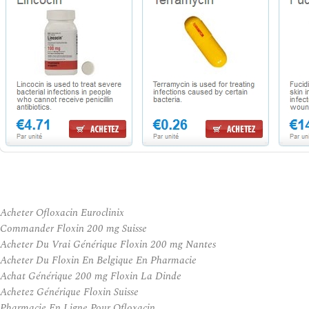
Acheter Ofloxacin Euroclinix
Commander Floxin 200 mg Suisse
Acheter Du Vrai Générique Floxin 200 mg Nantes
Acheter Du Floxin En Belgique En Pharmacie
Achat Générique 200 mg Floxin La Dinde
Achetez Générique Floxin Suisse
Pharmacie En Ligne Pour Ofloxacin