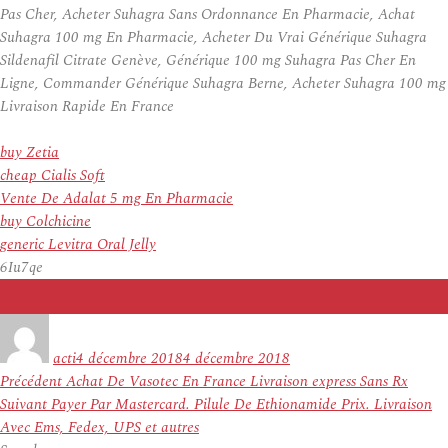
Pas Cher, Acheter Suhagra Sans Ordonnance En Pharmacie, Achat
Suhagra 100 mg En Pharmacie, Acheter Du Vrai Générique Suhagra
Sildenafil Citrate Genève, Générique 100 mg Suhagra Pas Cher En
Ligne, Commander Générique Suhagra Berne, Acheter Suhagra 100 mg
Livraison Rapide En France
buy Zetia
cheap Cialis Soft
Vente De Adalat 5 mg En Pharmacie
buy Colchicine
generic Levitra Oral Jelly
6Iu7qe
Auteur
Publié
le
acti
4 décembre 2018
4 décembre 2018
Navigation
Article
Précédent
Achat De Vasotec En France Livraison express Sans Rx
de
Article
précédent :
Suivant
Payer Par Mastercard. Pilule De Ethionamide Prix. Livraison
l’article
suivant :
Avec Ems, Fedex, UPS et autres