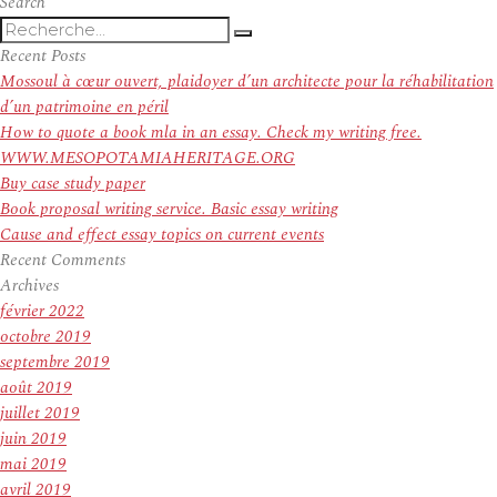
Search
Recherche
Recherche
pour
Recent Posts
:
Mossoul à cœur ouvert, plaidoyer d’un architecte pour la réhabilitation
d’un patrimoine en péril
How to quote a book mla in an essay. Check my writing free.
WWW.MESOPOTAMIAHERITAGE.ORG
Buy case study paper
Book proposal writing service. Basic essay writing
Cause and effect essay topics on current events
Recent Comments
Archives
février 2022
octobre 2019
septembre 2019
août 2019
juillet 2019
juin 2019
mai 2019
avril 2019