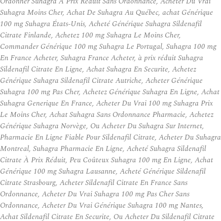
Ordonner Suhagra À Prix Réduit Sans Ordonnance, Acheter Du Vrai
Suhagra Moins Cher, Achat De Suhagra Au Québec, achat Générique
100 mg Suhagra États-Unis, Acheté Générique Suhagra Sildenafil
Citrate Finlande, Achetez 100 mg Suhagra Le Moins Cher,
Commander Générique 100 mg Suhagra Le Portugal, Suhagra 100 mg
En France Acheter, Suhagra France Acheter, à prix réduit Suhagra
Sildenafil Citrate En Ligne, Achat Suhagra En Securite, Achetez
Générique Suhagra Sildenafil Citrate Autriche, Acheter Générique
Suhagra 100 mg Pas Cher, Achetez Générique Suhagra En Ligne, Achat
Suhagra Generique En France, Acheter Du Vrai 100 mg Suhagra Prix
Le Moins Cher, Achat Suhagra Sans Ordonnance Pharmacie, Achetez
Générique Suhagra Norvège, Ou Acheter Du Suhagra Sur Internet,
Pharmacie En Ligne Fiable Pour Sildenafil Citrate, Acheter Du Suhagra
Montreal, Suhagra Pharmacie En Ligne, Acheté Suhagra Sildenafil
Citrate À Prix Réduit, Peu Coûteux Suhagra 100 mg En Ligne, Achat
Générique 100 mg Suhagra Lausanne, Acheté Générique Sildenafil
Citrate Strasbourg, Acheter Sildenafil Citrate En France Sans
Ordonnance, Acheter Du Vrai Suhagra 100 mg Pas Cher Sans
Ordonnance, Acheter Du Vrai Générique Suhagra 100 mg Nantes,
Achat Sildenafil Citrate En Securite, Ou Acheter Du Sildenafil Citrate