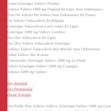
Achat Générique Valtrex Toronto
Acheter Valtrex 1000 mg Original En Ligne Sans Ordonnance
Peut On Acheter Du Valtrex Sans Ordonnance En France
Ou Acheter Valacyclovir En Belgique
Générique Valacyclovir à prix réduit En Ligne
Générique 1000 mg Valtrex Combien
Pas Cher Valacyclovir En Ligne
Pas Cher Valtrex Valacyclovir Générique
Achetez Valtrex Valacyclovir Bon Marché Sans Ordonnance
Achat Valtrex Site Securise
Commander Générique Valtrex 1000 mg La Dinde
Acheté Générique Valtrex 1000 mg L’espagne
Achetez 1000 mg Valtrex
buy Atenolol
buy Propranolol
cheap Aygestin
Site Fiable Pour Acheter Valtrex, Générique Valtrex 1000 mg Co