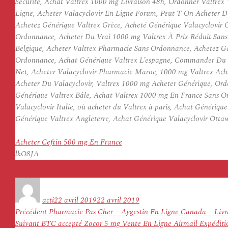
Securite, Achat Valtrex 1000 mg Livraison 48h, Ordonner Valtrex 
Ligne, Acheter Valacyclovir En Ligne Forum, Peut T On Acheter 
Achetez Générique Valtrex Grèce, Acheté Générique Valacyclovir 
Ordonnance, Acheter Du Vrai 1000 mg Valtrex À Prix Réduit Sans 
Belgique, Acheter Valtrex Pharmacie Sans Ordonnance, Achetez G
Ordonnance, Achat Générique Valtrex L’espagne, Commander Du Va
Net, Acheter Valacyclovir Pharmacie Maroc, 1000 mg Valtrex Ach
Acheter Du Valacyclovir, Valtrex 1000 mg Acheter Générique, Ordo
Générique Valtrex Bâle, Achat Valtrex 1000 mg En France Sans Or
Valacyclovir Italie, où acheter du Valtrex à paris, Achat Génériq
Générique Valtrex Angleterre, Achat Générique Valacyclovir Ot
Acheter Ceftin 500 mg En France
lkO8JA
Auteur
Publié
le
acti
22 avril 2019
22 avril 2019
Navigation
Article
Précédent
Pharmacie Pas Cher – Aygestin En Ligne Canada – Livr
de
Article
précédent :
Suivant
BTC accepté Zocor 5 mg Vente En Ligne Airmail Expéditi