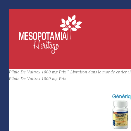
Pilule De Valtrex 1000 mg Prix * Livraison dans le monde entier (
Pilule De Valtrex 1000 mg Prix