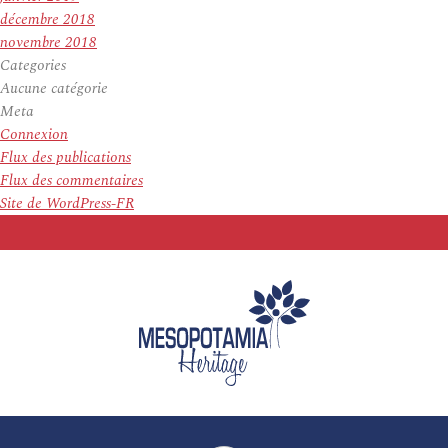
décembre 2018
novembre 2018
Categories
Aucune catégorie
Meta
Connexion
Flux des publications
Flux des commentaires
Site de WordPress-FR