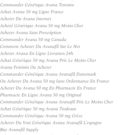
Commander Générique Avana Toronto
Achat Avana 50 mg Ligne France
Acheter Du Avana Internet
Acheté Générique Avana 50 mg Moins Cher
Acheter Avana Sans Prescription
Commander Avana 50 mg Canada
Comment Acheter Du Avanafil Sur Le Net
Acheter Avana En Ligne Livraison 24h
Achat Générique 50 mg Avana Prix Le Moins Cher
Avana Feminin Ou Acheter
Commander Générique Avana Avanafil Danemark
Ou Acheter Du Avana 50 mg Sans Ordonnance En France
Acheter Du Avana 50 mg En Pharmacie En France
Pharmacie En Ligne Avana 50 mg Original
Commander Générique Avana Avanafil Prix Le Moins Cher
Achat Générique 50 mg Avana Toulouse
Commander Générique Avana 50 mg Grèce
Acheter Du Vrai Générique Avana Avanafil L’espagne
Buy Avanafil Supply