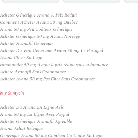
Acheter Générique Avana À Prix Réduit
Comment Acheter Avana 50 mg Quebec
Avana 50 mg Peu Coûteux Générique
Acheter Générique 50 mg Avana Norvège
Acheter Avanafil Générique
Acheter Du Vrai Générique Avana 50 mg Le Portugal
Avana Pfizer En Ligne
commander 50 mg Avana à prix réduit sans ordonnance
Acheté Avanafil Sans Ordonnance
Acheter Avana 50 mg Pas Cher Sans Ordonnance
buy Sumycin
Acheter Du Avana En Ligne Avis
Avana 50 mg En Ligne Avec Paypal
Acheter Générique Avanafil Agréable
Avana Achat Belgique
Générique Avana 50 mg Combien Ça Coûte En Ligne