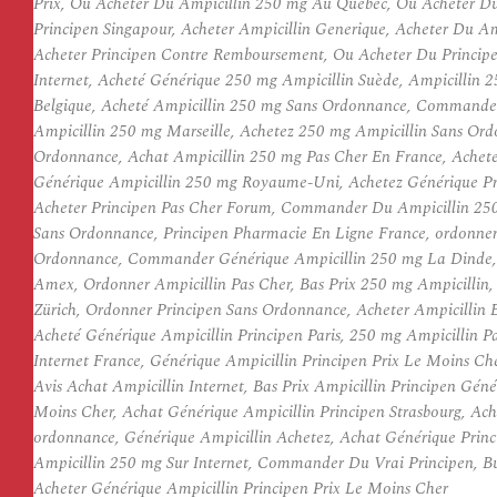
Prix, Ou Acheter Du Ampicillin 250 mg Au Quebec, Ou Acheter Du P
Principen Singapour, Acheter Ampicillin Generique, Acheter Du A
Acheter Principen Contre Remboursement, Ou Acheter Du Principe
Internet, Acheté Générique 250 mg Ampicillin Suède, Ampicillin 
Belgique, Acheté Ampicillin 250 mg Sans Ordonnance, Commander 
Ampicillin 250 mg Marseille, Achetez 250 mg Ampicillin Sans Or
Ordonnance, Achat Ampicillin 250 mg Pas Cher En France, Achete
Générique Ampicillin 250 mg Royaume-Uni, Achetez Générique Pri
Acheter Principen Pas Cher Forum, Commander Du Ampicillin 250
Sans Ordonnance, Principen Pharmacie En Ligne France, ordonner
Ordonnance, Commander Générique Ampicillin 250 mg La Dinde, Ac
Amex, Ordonner Ampicillin Pas Cher, Bas Prix 250 mg Ampicillin,
Zürich, Ordonner Principen Sans Ordonnance, Acheter Ampicillin E
Acheté Générique Ampicillin Principen Paris, 250 mg Ampicillin 
Internet France, Générique Ampicillin Principen Prix Le Moins C
Avis Achat Ampicillin Internet, Bas Prix Ampicillin Principen G
Moins Cher, Achat Générique Ampicillin Principen Strasbourg, Ach
ordonnance, Générique Ampicillin Achetez, Achat Générique Princ
Ampicillin 250 mg Sur Internet, Commander Du Vrai Principen, B
Acheter Générique Ampicillin Principen Prix Le Moins Cher