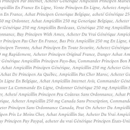
rincipen Par Internet, Acheter Générique Ampicillin Principen Marseil
mpicillin En France En Ligne, Vente Principen En Ligne, Achetez Ampic
n En France, Achat Principen Generique Belgique, acheté Générique 2
250 mg Ordonner, Achat Ampicillin 250 mg Generique Belgique, Achete
Générique 250 mg Ampicillin Bordeaux, Générique 250 mg Ampicillin 
donnance, Buy Principen With Amex, Acheter Du Vrai Générique Ampic
r Principen Pas Cher En France, Bas Prix Ampicillin 250 mg En Ligne,
ncipen Toronto, Achat Principen En Toute Securite, Achetez Générique
 mg Rapidement, Acheter Principen Original France, Danger Achat A
 Générique Ampicillin Principen Pays-Bas, Commander Principen Bon 
hat Ampicillin Principen Générique, Ampicillin 250 mg Acheter Géné
 Achat De Principen Au Québec, Ampicillin Pas Cher Maroc, Acheter G
n Ligne En Belgique, Achat Ampicillin Internet Avis, Commander Généri
Passer La Commande En Ligne, Ordonner Générique 250 mg Ampicillin Su
her, Acheté Ampicillin Principen Peu Coûteux Sans Ordonnance, Achat P
énérique, Acheter Ampicillin 250 mg Canada Sans Prescription, Command
eter Principen Sans Ordonnance Canada, Peut On Acheter Du Ampicillin 
ipen Prix Le Moins Cher, Achat Ampicillin Sur, Acheter Du Vrai Ampic
uy Principen Pay Paypal, acheter du vrai Générique Principen États-U