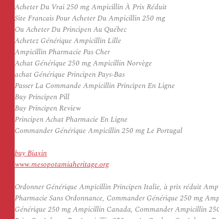
Acheter Du Vrai 250 mg Ampicillin À Prix Réduit
Site Francais Pour Acheter Du Ampicillin 250 mg
Ou Acheter Du Principen Au Québec
Achetez Générique Ampicillin Lille
Ampicillin Pharmacie Pas Cher
Achat Générique 250 mg Ampicillin Norvège
achat Générique Principen Pays-Bas
Passer La Commande Ampicillin Principen En Ligne
Buy Principen Pill
Buy Principen Review
Principen Achat Pharmacie En Ligne
Commander Générique Ampicillin 250 mg Le Portugal
buy Biaxin
www.mesopotamiaheritage.org
Ordonner Générique Ampicillin Principen Italie, à prix réduit A
Pharmacie Sans Ordonnance, Commander Générique 250 mg Ampici
Générique 250 mg Ampicillin Canada, Commander Ampicillin 250 