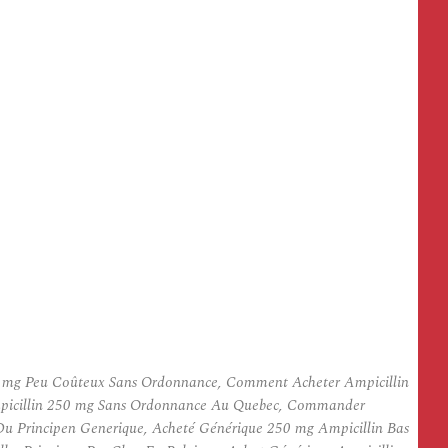
 250 mg Peu Coûteux Sans Ordonnance, Comment Acheter Ampicillin
mpicillin 250 mg Sans Ordonnance Au Quebec, Commander
u Principen Generique, Acheté Générique 250 mg Ampicillin Bas