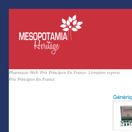
Pharmacie Web. Prix Principen En France. Livraison express
Prix Principen En France