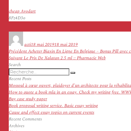
cheap Avodart
8Fz4D3o
Auteur
Publié
le
acti
18 mai 2019
18 mai 2019
Navigation
Article
Précédent
Acheter Biaxin En Ligne En Belgique – Bonus Pill ave
de
Article
précédent :
Suivant
Le Prix De Xalatan 2.5 ml :: Pharmacie Web
l’article
suivant :
Search
Recherche
Recherche
pour
Recent Posts
:
Mossoul à cœur ouvert, plaidoyer d’un architecte pour la réhabilit
How to quote a book mla in an essay. Check my writing f
Buy case study paper
Book proposal writing service. Basic essay writing
Cause and effect essay topics on current events
Recent Comments
Archives