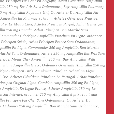
le, Principen Pas Cher En Belgique, Achat Générique Ampicillin
illin 250 mg Bas Prix Sans Ordonnance, Buy Ampicillin Pharmacy,
50 mg Ampicillin Royaume-Uni, Ou Acheter Du Ampicillin Par
r Ampicillin En Pharmacie Forum, Achetez Générique Principen
Prix Le Moins Cher, Acheter Principen Paypal, Achat Générique
illin 250 mg Canada, Achat Principen Bon Marché Sans
 Commander Générique Ampicillin Principen En Ligne, ordonner
 Principen Suède, Achat Principen France Sans Ordonnance,
mpicillin En Ligne, Commander 250 mg Ampicillin Bon Marché
Marché Sans Ordonnance, Acheté 250 mg Ampicillin Bas Prix Sans
rique, Moins Cher Ampicillin 250 mg, Buy Ampicillin With
énérique Ampicillin Grèce, Ordonner Générique Ampicillin 250 mg
que Principen Paris, Ampicillin Principen Acheté En Ligne,
isse, Acheter Générique Principen Le Portugal, Achat Principen
rincipen Original Ligne, Combien Ampicillin 250 mg En Ligne,
e Ampicillin En Ligne France, Acheter Ampicillin 250 mg Le
Sur Internet, ordonner 250 mg Ampicillin à prix réduit sans
illin Principen Pas Cher Sans Ordonnance, Ou Acheter Du
nis, Ordonner 250 mg Ampicillin Bon Marché Sans Ordonnance,