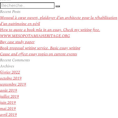
Recherche
Recherche
pour
Recent Posts
:
Mossoul à cœur ouvert, plaidoyer d’un architecte pour la réhabilitation
d’un patrimoine en péril
How to quote a book mla in an essay. Check my writing free.
WWW.MESOPOTAMIAHERITAGE.ORG
Buy case study paper
Book proposal writing service. Basic essay writing
Cause and effect essay topics on current events
Recent Comments
Archives
février 2022
octobre 2019
septembre 2019
août 2019
juillet 2019
juin 2019
mai 2019
avril 2019