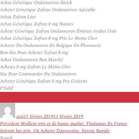
Achat Générique Ondansetron Zürich
Acheter Générique Zofran Ondansetron Agréable
Achat Zofran Line
Achat Générique Zofran 8 mg Nantes
Acheté Générique Zofran Ondansetron Émirats Arabes Unis
Achat Générique Zofran 8 mg Prix Le Moins Cher
Acheter Du Ondansetron En Belgique En Pharmacie
Bon Site Pour Acheter Zofran 8 mg
Achat Ondansetron Bon Marché
Achetez 8 mg Zofran Le Moins Cher
Site Pour Commander Du Ondansetron
Acheter Générique Zofran 8 mg Peu Coûteux
FTabZ
Auteur
Publié
le
acti
11 février 2019
11 février 2019
Navigation
Article
Précédent
Meilleur prix et de haute qualité. Tindamax En France
de
Article
précédent :
Suivant
bas prix. Ou Acheter Dapoxetine. Envoie Rapide
l’article
suivant :
Search