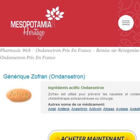
Pharmacie Web – Ondansetron Prix En France – Remise sur Réorganise
Ondansetron Prix En France