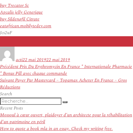
buy Trecator Sc
Apcalis jelly Generique
buy Sildenafil Citrate
eatafrican.mobilytedev.com
Jcs2uF
Auteur
Publié
le
acti
22 mai 2019
22 mai 2019
Navigation
Article
Précédent
Prix Du Erythromycin En France * Internationale Pharmacie
de
précédent :
* Bonus Pill avec chaque commande
l’article
Article
Suivant
Payer Par Mastercard – Topamax Acheter En France – Gros
suivant :
Réductions
Search
Recherche
Recherche
pour
Recent Posts
:
Mossoul à cœur ouvert, plaidoyer d’un architecte pour la réhabilitation
d’un patrimoine en péril
How to quote a book mla in an essay. Check my writing free.