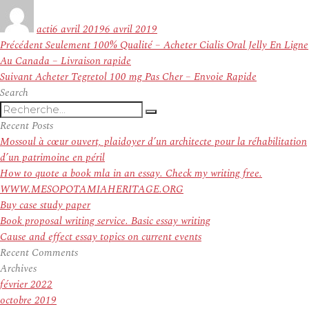
Auteur
Publié
le
acti
6 avril 2019
6 avril 2019
Navigation
Article
Précédent
Seulement 100% Qualité – Acheter Cialis Oral Jelly En Ligne
de
précédent :
Au Canada – Livraison rapide
l’article
Article
Suivant
Acheter Tegretol 100 mg Pas Cher – Envoie Rapide
suivant :
Search
Recherche
Recherche
pour
Recent Posts
:
Mossoul à cœur ouvert, plaidoyer d’un architecte pour la réhabilitation
d’un patrimoine en péril
How to quote a book mla in an essay. Check my writing free.
WWW.MESOPOTAMIAHERITAGE.ORG
Buy case study paper
Book proposal writing service. Basic essay writing
Cause and effect essay topics on current events
Recent Comments
Archives
février 2022
octobre 2019