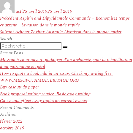
Auteur
Publié
le
acti
25 avril 2019
25 avril 2019
Navigation
Article
Précédent
Aspirin and Dipyridamole Commande – Économisez temps
de
précédent :
et argent – Livraison dans le monde rapide
l’article
Article
Suivant
Acheter Zovirax Australia Livraison dans le monde entier
suivant :
Search
Recherche
Recherche
pour
Recent Posts
:
Mossoul à cœur ouvert, plaidoyer d’un architecte pour la réhabilitation
d’un patrimoine en péril
How to quote a book mla in an essay. Check my writing free.
WWW.MESOPOTAMIAHERITAGE.ORG
Buy case study paper
Book proposal writing service. Basic essay writing
Cause and effect essay topics on current events
Recent Comments
Archives
février 2022
octobre 2019